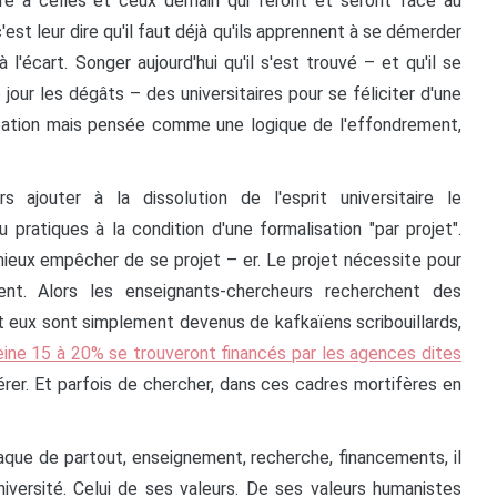
, dire à celles et ceux demain qui feront et seront face au
est leur dire qu'il faut déjà qu'ils apprennent à se démerder
l'écart. Songer aujourd'hui qu'il s'est trouvé – et qu'il se
ur les dégâts – des universitaires pour se féliciter d'une
tion mais pensée comme une logique de l'effondrement,
 ajouter à la dissolution de l'esprit universitaire le
pratiques à la condition d'une formalisation "par projet".
mieux empêcher de se projet – er. Le projet nécessite pour
ent. Alors les enseignants-chercheurs recherchent des
t eux sont simplement devenus de kafkaïens scribouillards,
eine 15 à 20% se trouveront financés par les agences dites
rer. Et parfois de chercher, dans ces cadres mortifères en
que de partout, enseignement, recherche, financements, il
niversité. Celui de ses valeurs. De ses valeurs humanistes