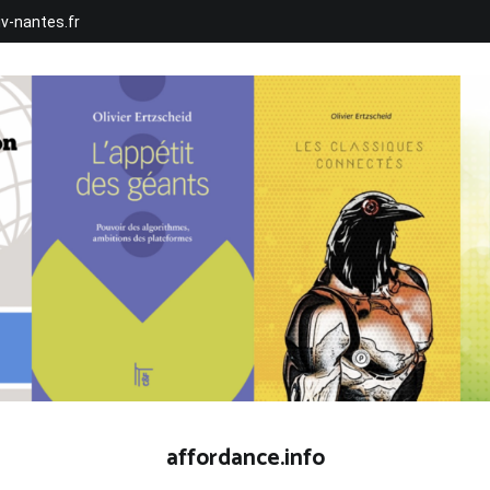
iv-nantes.fr
affordance.info