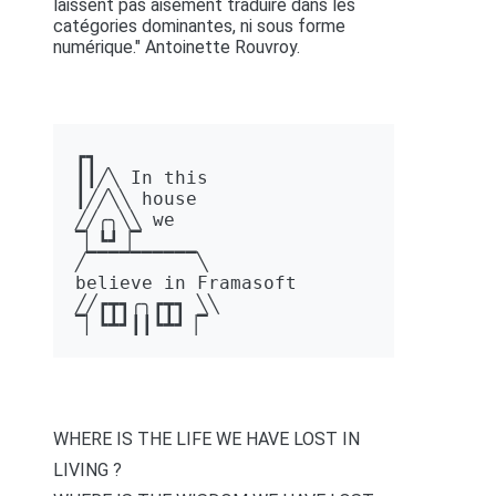
laissent pas aisément traduire dans les
catégories dominantes, ni sous forme
numérique." Antoinette Rouvroy.
┏┓ 

┃┃╱╲ In this 

┃╱╱╲╲ house 

╱╱╭╮╲╲ we 

▔▏┗┛▕▔  

╱▔▔▔▔▔▔▔▔▔▔╲ 

believe in Framasoft

╱╱┏┳┓╭╮┏┳┓ ╲╲ 

▔▏┗┻┛┃┃┗┻┛▕▔
WHERE IS THE LIFE WE HAVE LOST IN
LIVING ?