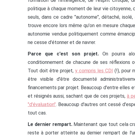
formation de l'intelligence, de l'esprit critique
politique à chaque moment de leur vie citoyenne, c'
seuls, dans ce cadre "autonome", détaché, isolé, à 
trouve encore lors même qu'on en mesure chaque jo
autonomie vendue politiquement comme émancipa
ne cesse d'étonner et de navrer.
Parce que c'est son projet.
On pourra alors
conditionnement de chacune de ses réflexions ou 
Tout doit être projet,
y compris les CDI
(!), pour 
être visible d'être documenté administrativem
financements par projet. Beaucoup d'entre elles e
et résignés aussi, sachant que de ces projets,
à p
"d'évaluation"
. Beaucoup d'autres ont cessé d'espé
tout cas.
Le dernier rempart.
Maintenant que tout cela cra
reste à porter atteinte au dernier rempart de l'u