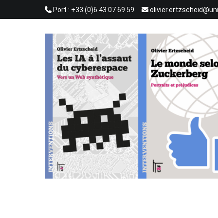
Aller
Port : +33 (0)6 43 07 69 59
olivier.ertzscheid@un
au
contenu