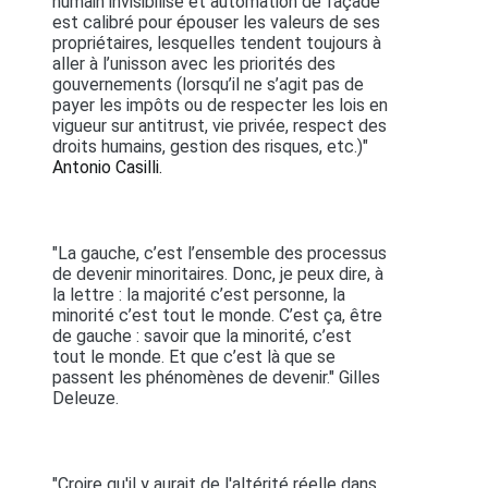
humain invisibilisé et automation de façade
est calibré pour épouser les valeurs de ses
propriétaires, lesquelles tendent toujours à
aller à l’unisson avec les priorités des
gouvernements (lorsqu’il ne s’agit pas de
payer les impôts ou de respecter les lois en
vigueur sur antitrust, vie privée, respect des
droits humains, gestion des risques, etc.)"
Antonio Casilli.
"La gauche, c’est l’ensemble des processus
de devenir minoritaires. Donc, je peux dire, à
la lettre : la majorité c’est personne, la
minorité c’est tout le monde. C’est ça, être
de gauche : savoir que la minorité, c’est
tout le monde. Et que c’est là que se
passent les phénomènes de devenir." Gilles
Deleuze.
"Croire qu'il y aurait de l'altérité réelle dans