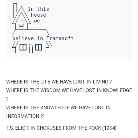
┏┓ 

┃┃╱╲ In this 

┃╱╱╲╲ house 

╱╱╭╮╲╲ we 

▔▏┗┛▕▔  

╱▔▔▔▔▔▔▔▔▔▔╲ 

believe in Framasoft

╱╱┏┳┓╭╮┏┳┓ ╲╲ 

▔▏┗┻┛┃┃┗┻┛▕▔
WHERE IS THE LIFE WE HAVE LOST IN LIVING ?
WHERE IS THE WISDOM WE HAVE LOST IN KNOWLEDGE
?
WHERE IS THE KNOWLEDGE WE HAVE LOST IN
INFORMATION ?"
T.S. ELIOT, IN CHORUSES FROM THE ROCK (1934)