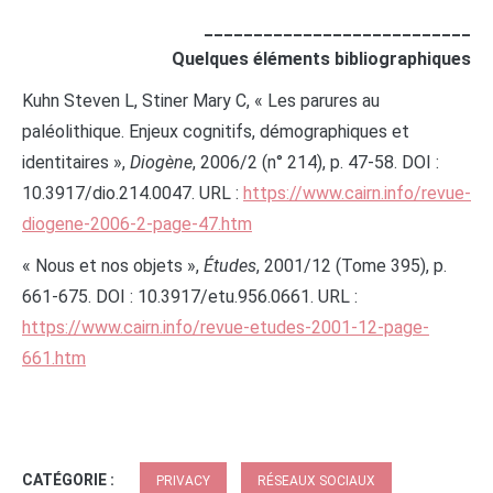
___________________________
Quelques éléments bibliographiques
Kuhn
Steven L,
Stiner
Mary C, « Les parures au
paléolithique. Enjeux cognitifs, démographiques et
identitaires »,
Diogène
, 2006/2 (n° 214), p. 47-58. DOI :
10.3917/dio.214.0047. URL :
https://www.cairn.info/revue-
diogene-2006-2-page-47.htm
« Nous et nos objets »,
Études
, 2001/12 (Tome 395), p.
661-675. DOI : 10.3917/etu.956.0661. URL :
https://www.cairn.info/revue-etudes-2001-12-page-
661.htm
CATÉGORIE :
PRIVACY
RÉSEAUX SOCIAUX