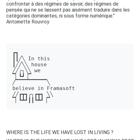
confronter à des régimes de savoir, des régimes de
pensée qui ne se laissent pas aisément traduire dans les
catégories dominantes, ni sous forme numérique."
Antoinette Rouvroy.
┏┓ 

┃┃╱╲ In this 

┃╱╱╲╲ house 

╱╱╭╮╲╲ we 

▔▏┗┛▕▔  

╱▔▔▔▔▔▔▔▔▔▔╲ 

believe in Framasoft

╱╱┏┳┓╭╮┏┳┓ ╲╲ 

▔▏┗┻┛┃┃┗┻┛▕▔
WHERE IS THE LIFE WE HAVE LOST IN LIVING ?