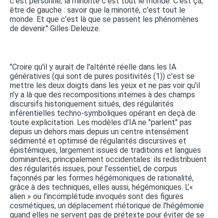
c’est personne, la minorité c’est tout le monde. C’est ça,
être de gauche : savoir que la minorité, c’est tout le
monde. Et que c’est là que se passent les phénomènes
de devenir." Gilles Deleuze.
"Croire qu'il y aurait de l'altérité réelle dans les IA
génératives (qui sont de pures positivités (1)) c'est se
mettre les deux doigts dans les yeux et ne pas voir qu'il
n'y a là que des recompositions internes à des champs
discursifs historiquement situés, des régularités
inférentielles techno-symboliques opérant en deçà de
toute explicitation. Les modèles d’IA ne "parlent" pas
depuis un dehors mais depuis un centre intensément
sédimenté et optimisé de régularités discursives et
épistémiques, largement issues de traditions et langues
dominantes, principalement occidentales: ils redistribuent
des régularités issues, pour l’essentiel, de corpus
façonnés par les formes hégémoniques de rationalité,
grâce à des techniques, elles aussi, hégémoniques. L’«
alien » ou l'incomplétude invoqués sont des figures
cosmétiques, un déplacement rhétorique de l'hégémonie
quand elles ne servent pas de prétexte pour éviter de se