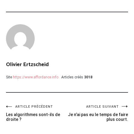
Olivier Ertzscheid
Site
https://www.affordance.info
Articles créés
3018
Navigation
ARTICLE PRÉCÉDENT
ARTICLE SUIVANT
Les algorithmes sont-ils de
Je n’ai pas eu le temps de faire
de
droite ?
plus court.
l’article