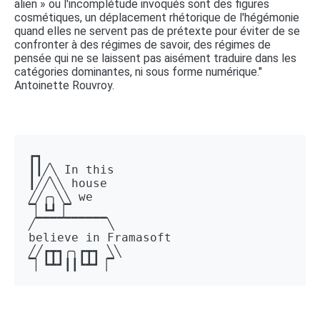
alien » ou l'incomplétude invoqués sont des figures
cosmétiques, un déplacement rhétorique de l'hégémonie
quand elles ne servent pas de prétexte pour éviter de se
confronter à des régimes de savoir, des régimes de
pensée qui ne se laissent pas aisément traduire dans les
catégories dominantes, ni sous forme numérique."
Antoinette Rouvroy.
┏┓ 

┃┃╱╲ In this 

┃╱╱╲╲ house 

╱╱╭╮╲╲ we 

▔▏┗┛▕▔  

╱▔▔▔▔▔▔▔▔▔▔╲ 

believe in Framasoft

╱╱┏┳┓╭╮┏┳┓ ╲╲ 

▔▏┗┻┛┃┃┗┻┛▕▔