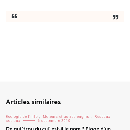
Articles similaires
Ecologie de l'info
,
Moteurs et autres engins
,
Réseaux
sociaux
6 septembre 2010
De qui ‘trou du cul’ est-il le nom ? Eloge d’un