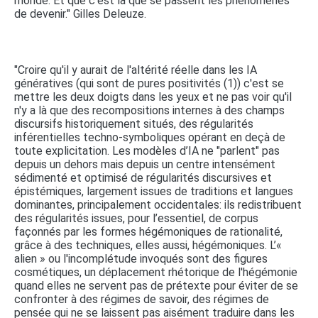
monde. Et que c’est là que se passent les phénomènes
de devenir." Gilles Deleuze.
"Croire qu'il y aurait de l'altérité réelle dans les IA
génératives (qui sont de pures positivités (1)) c'est se
mettre les deux doigts dans les yeux et ne pas voir qu'il
n'y a là que des recompositions internes à des champs
discursifs historiquement situés, des régularités
inférentielles techno-symboliques opérant en deçà de
toute explicitation. Les modèles d’IA ne "parlent" pas
depuis un dehors mais depuis un centre intensément
sédimenté et optimisé de régularités discursives et
épistémiques, largement issues de traditions et langues
dominantes, principalement occidentales: ils redistribuent
des régularités issues, pour l’essentiel, de corpus
façonnés par les formes hégémoniques de rationalité,
grâce à des techniques, elles aussi, hégémoniques. L’«
alien » ou l'incomplétude invoqués sont des figures
cosmétiques, un déplacement rhétorique de l'hégémonie
quand elles ne servent pas de prétexte pour éviter de se
confronter à des régimes de savoir, des régimes de
pensée qui ne se laissent pas aisément traduire dans les