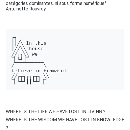
catégories dominantes, ni sous forme numérique."
Antoinette Rouvroy.
┏┓ 

┃┃╱╲ In this 

┃╱╱╲╲ house 

╱╱╭╮╲╲ we 

▔▏┗┛▕▔  

╱▔▔▔▔▔▔▔▔▔▔╲ 

believe in Framasoft

╱╱┏┳┓╭╮┏┳┓ ╲╲ 

▔▏┗┻┛┃┃┗┻┛▕▔
WHERE IS THE LIFE WE HAVE LOST IN LIVING ?
WHERE IS THE WISDOM WE HAVE LOST IN KNOWLEDGE
?