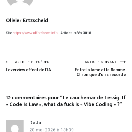
Olivier Ertzscheid
Site
https://www.affordance.info
Articles créés
3018
Navigation
ARTICLE PRÉCÉDENT
ARTICLE SUIVANT
L’overview effect de l’IA.
Entre la lame et la flamme.
de
Chronique d’un « record »
l’article
12 commentaires pour “
Le cauchemar de Lessig. If
« Code Is Law », what da fuck is « Vibe Coding » ?
”
DaJa
20 mai 2026 à 18h39