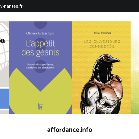
iv-nantes.fr
affordance.info