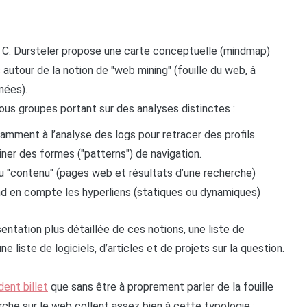
n C. Dürsteler propose une carte conceptuelle (mindmap)
s
autour de la notion de "web mining" (fouille du web, à
nées).
ous groupes portant sur des analyses distinctes :
tamment à l’analyse des logs pour retracer des profils
ner des formes ("patterns") de navigation.
 au "contenu" (pages web et résultats d’une recherche)
end en compte les hyperliens (statiques ou dynamiques)
entation plus détaillée de ces notions, une liste de
ne liste de logiciels, d’articles et de projets sur la question.
ent billet
que sans être à proprement parler de la fouille
rche sur le web collent assez bien à cette typologie :