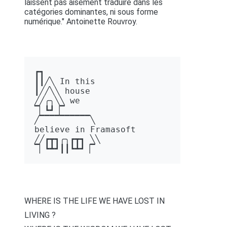
laissent pas aisément traduire dans les
catégories dominantes, ni sous forme
numérique." Antoinette Rouvroy.
┏┓ 

┃┃╱╲ In this 

┃╱╱╲╲ house 

╱╱╭╮╲╲ we 

▔▏┗┛▕▔  

╱▔▔▔▔▔▔▔▔▔▔╲ 

believe in Framasoft

╱╱┏┳┓╭╮┏┳┓ ╲╲ 

▔▏┗┻┛┃┃┗┻┛▕▔
WHERE IS THE LIFE WE HAVE LOST IN
LIVING ?