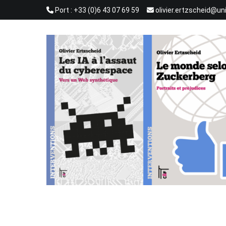
Aller
Port : +33 (0)6 43 07 69 59
olivier.ertzscheid@un
au
contenu