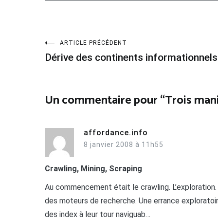
Navigation
ARTICLE PRÉCÉDENT
Dérive des continents informationnels
de
l’article
Un commentaire pour “
Trois mani
affordance.info
8 janvier 2008 à 11h55
Crawling, Mining, Scraping
Au commencement était le crawling. L’exploration.
des moteurs de recherche. Une errance exploratoire, 
des index à leur tour naviguab…