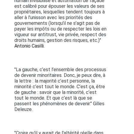
humain invisibilisé et automation de façade
est calibré pour épouser les valeurs de ses
propriétaires, lesquelles tendent toujours à
aller à l’unisson avec les priorités des
gouvernements (lorsqu’il ne s’agit pas de
payer les impôts ou de respecter les lois en
vigueur sur antitrust, vie privée, respect des
droits humains, gestion des risques, etc.)"
Antonio Casilli.
"La gauche, c’est l’ensemble des processus
de devenir minoritaires. Donc, je peux dire, à
la lettre : la majorité c’est personne, la
minorité c’est tout le monde. C’est ça, être
de gauche : savoir que la minorité, c’est
tout le monde. Et que c’est là que se
passent les phénomènes de devenir." Gilles
Deleuze.
"Croire qu'il y aurait de l'altérité réelle dans