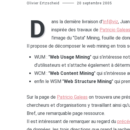
Olivier Ertzscheid
20 septembre 2005
D
ans la dernière livraison d’
Inf@viz
, Jua
inspirée des travaux de
Patricio Galea
l’image du "Data" Mining, fouille de don
Il propose de décomposer le web mining en trois s
WUM : "
Web Usage Mining
" qui s’intéresse no
d’utilisateurs et s’attache également à détermi
WCM : "
Web Content Mining
" qui s’intéresse
enfin le WSM "
Web Structure Mining
" qui pr
Sur la page de
Patricio Galeas
on trouvera une prés
chercheurs et d’organisations y travaillant ainsi qu’u
Bref, une remarquable page ressource.
Il est intéressant de remarquer au regard du
précéd
de données, les trois directions que prend la reche