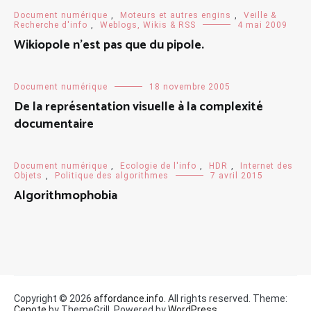
Document numérique
,
Moteurs et autres engins
,
Veille &
Recherche d'info
,
Weblogs, Wikis & RSS
4 mai 2009
Wikiopole n’est pas que du pipole.
Document numérique
18 novembre 2005
De la représentation visuelle à la complexité
documentaire
Document numérique
,
Ecologie de l'info
,
HDR
,
Internet des
Objets
,
Politique des algorithmes
7 avril 2015
Algorithmophobia
Copyright © 2026
affordance.info
. All rights reserved. Theme:
Cenote
by ThemeGrill. Powered by
WordPress
.