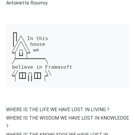
Antoinette Rouvroy.
┏┓ 

┃┃╱╲ In this 

┃╱╱╲╲ house 

╱╱╭╮╲╲ we 

▔▏┗┛▕▔  

╱▔▔▔▔▔▔▔▔▔▔╲ 

believe in Framasoft

╱╱┏┳┓╭╮┏┳┓ ╲╲ 

▔▏┗┻┛┃┃┗┻┛▕▔
WHERE IS THE LIFE WE HAVE LOST IN LIVING ?
WHERE IS THE WISDOM WE HAVE LOST IN KNOWLEDGE
?
WHERE IS THE KNOWLEDGE WE HAVE LOST IN