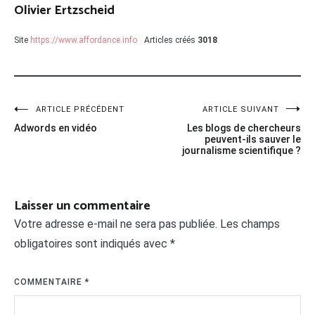
Olivier Ertzscheid
Site
https://www.affordance.info
Articles créés
3018
Navigation
ARTICLE PRÉCÉDENT
ARTICLE SUIVANT
Adwords en vidéo
Les blogs de chercheurs
de
peuvent-ils sauver le
journalisme scientifique ?
l’article
Laisser un commentaire
Votre adresse e-mail ne sera pas publiée.
Les champs
obligatoires sont indiqués avec
*
COMMENTAIRE
*