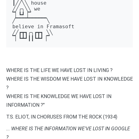
┃╱╱╲╲ house 

╱╱╭╮╲╲ we 

▔▏┗┛▕▔  

╱▔▔▔▔▔▔▔▔▔▔╲ 

believe in Framasoft

╱╱┏┳┓╭╮┏┳┓ ╲╲ 

▔▏┗┻┛┃┃┗┻┛▕▔
WHERE IS THE LIFE WE HAVE LOST IN LIVING ?
WHERE IS THE WISDOM WE HAVE LOST IN KNOWLEDGE
?
WHERE IS THE KNOWLEDGE WE HAVE LOST IN
INFORMATION ?"
T.S. ELIOT, IN CHORUSES FROM THE ROCK (1934)
... WHERE IS THE INFORMATION WE'VE LOST IN GOOGLE
?