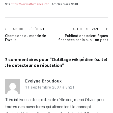
Site
https://www.affordance.info
Articles créés
3018
Navigation
ARTICLE PRÉCÉDENT
ARTICLE SUIVANT
Champions du monde de
Publications scientifiques
de
l’ovalie.
financées par la pub… on y est
l’article
3 commentaires pour “
Outillage wikipédien (suite)
: le détecteur de réputation
”
Evelyne Broudoux
11 septembre 2007 à 8h21
Très intéressantes pistes de réflexion, merci Olivier pour
toutes ces ouvertures qui alimentent le concept