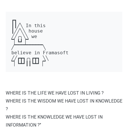
┏┓ 

┃┃╱╲ In this 

┃╱╱╲╲ house 

╱╱╭╮╲╲ we 

▔▏┗┛▕▔  

╱▔▔▔▔▔▔▔▔▔▔╲ 

believe in Framasoft

╱╱┏┳┓╭╮┏┳┓ ╲╲ 

▔▏┗┻┛┃┃┗┻┛▕▔
WHERE IS THE LIFE WE HAVE LOST IN LIVING ?
WHERE IS THE WISDOM WE HAVE LOST IN KNOWLEDGE
?
WHERE IS THE KNOWLEDGE WE HAVE LOST IN
INFORMATION ?"