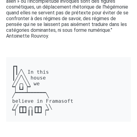
alien » ou l'incomplétude invoqués sont des figures
cosmétiques, un déplacement rhétorique de l'hégémonie
quand elles ne servent pas de prétexte pour éviter de se
confronter à des régimes de savoir, des régimes de
pensée qui ne se laissent pas aisément traduire dans les
catégories dominantes, ni sous forme numérique."
Antoinette Rouvroy.
┏┓ 

┃┃╱╲ In this 

┃╱╱╲╲ house 

╱╱╭╮╲╲ we 

▔▏┗┛▕▔  

╱▔▔▔▔▔▔▔▔▔▔╲ 

believe in Framasoft

╱╱┏┳┓╭╮┏┳┓ ╲╲ 

▔▏┗┻┛┃┃┗┻┛▕▔