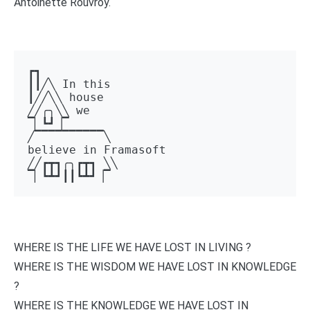
Antoinette Rouvroy.
┏┓ 

┃┃╱╲ In this 

┃╱╱╲╲ house 

╱╱╭╮╲╲ we 

▔▏┗┛▕▔  

╱▔▔▔▔▔▔▔▔▔▔╲ 

believe in Framasoft

╱╱┏┳┓╭╮┏┳┓ ╲╲ 

▔▏┗┻┛┃┃┗┻┛▕▔
WHERE IS THE LIFE WE HAVE LOST IN LIVING ?
WHERE IS THE WISDOM WE HAVE LOST IN KNOWLEDGE
?
WHERE IS THE KNOWLEDGE WE HAVE LOST IN