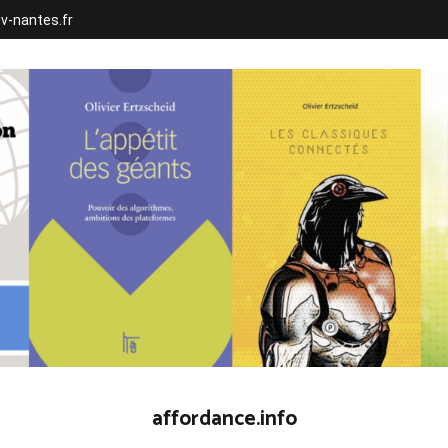
iv-nantes.fr
affordance.info