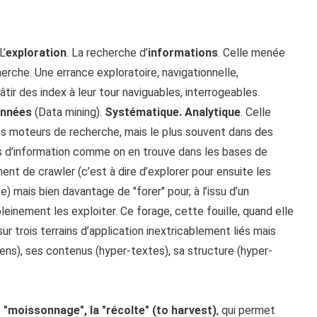
L’
exploration
. La recherche d’
informations
. Celle menée
erche. Une errance exploratoire, navigationnelle,
 bâtir des index à leur tour naviguables, interrogeables.
nnées
(Data mining).
Systématique. Analytique
. Celle
 moteurs de recherche, mais le plus souvent dans des
os d’information comme on en trouve dans les bases de
nt de crawler (c’est à dire d’explorer pour ensuite les
se) mais bien davantage de "forer" pour, à l’issu d’un
einement les exploiter. Ce forage, cette fouille, quand elle
 sur trois terrains d’application inextricablement liés mais
iens), ses contenus (hyper-textes), sa structure (hyper-
e
"moissonnage", la "récolte" (to harvest)
, qui permet