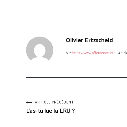
Olivier Ertzscheid
Site
https://www.affordance.info
Artic
Navigation
ARTICLE PRÉCÉDENT
L’as-tu lue la LRU ?
de