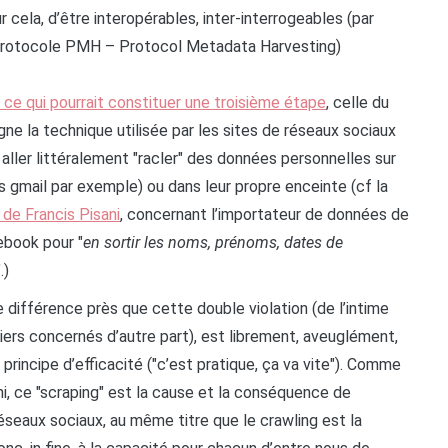
 cela, d’être interopérables, inter-interrogeables (par
e protocole PMH – Protocol Metadata Harvesting)
r ce qui pourrait constituer une troisième étape
, celle du
ne la technique utilisée par les sites de réseaux sociaux
ller littéralement "racler" des données personnelles sur
s gmail par exemple) ou dans leur propre enceinte (cf la
t de Francis Pisani
, concernant l’importateur de données de
ebook pour "
en sortir les noms, prénoms, dates de
".)
ette différence près que cette double violation (de l’intime
 tiers concernés d’autre part), est librement, aveuglément,
rincipe d’efficacité ("c’est pratique, ça va vite"). Comme
i, ce "scraping" est la cause et la conséquence de
réseaux sociaux, au même titre que le crawling est la