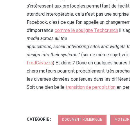
s’intéressent aux protocoles permettant de facilit
standard interopérable, cela n’est pas une surprise 
Facebook, c’est ce que l’on appelle un changement de
d’importance
comme le souligne Techcrunch
il s’a
media across all the
applications, social networking sites and widgets 
design into their systems.
" (sur ce même sujet voir
FredCavazza
) Et donc ? Donc en quelques heures l
chers moteurs pourront probablement très prochai
les diverses données contenues dans les différents
Soit une bien belle
transition de percolation
en per
CATÉGORIE :
DOCUMENT NUMÉRIQUE
MOTEURS