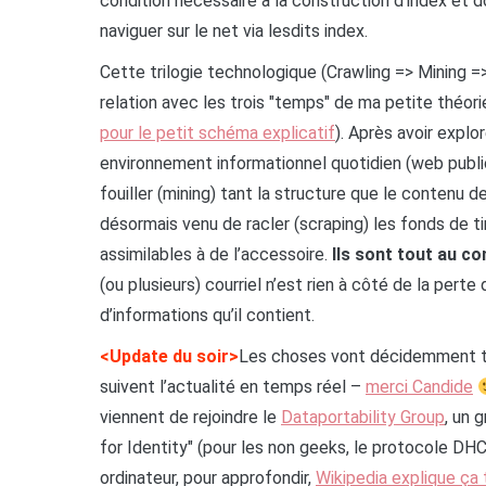
condition nécessaire à la construction d’index et d
naviguer sur le net via lesdits index.
Cette trilogie technologique (Crawling => Mining =
relation avec les trois "temps" de ma petite théor
pour le petit schéma explicatif
). Après avoir explo
environnement informationnel quotidien (web public,
fouiller (mining) tant la structure que le contenu 
désormais venu de racler (scraping) les fonds de tiro
assimilables à de l’accessoire.
Ils sont tout au co
(ou plusieurs) courriel n’est rien à côté de la pert
d’informations qu’il contient.
<Update du soir>
Les choses vont décidemment t
suivent l’actualité en temps réel –
merci Candide
viennent de rejoindre le
Dataportability Group
, un 
for Identity" (pour les non geeks, le protocole D
ordinateur, pour approfondir,
Wikipedia explique ça 