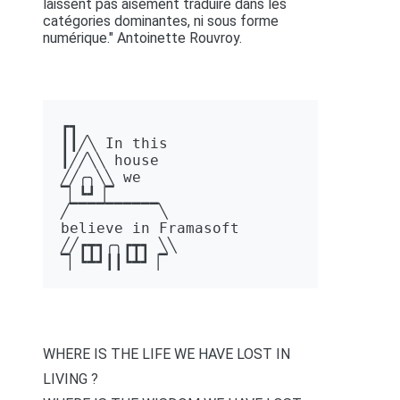
laissent pas aisément traduire dans les
catégories dominantes, ni sous forme
numérique." Antoinette Rouvroy.
┏┓ 

┃┃╱╲ In this 

┃╱╱╲╲ house 

╱╱╭╮╲╲ we 

▔▏┗┛▕▔  

╱▔▔▔▔▔▔▔▔▔▔╲ 

believe in Framasoft

╱╱┏┳┓╭╮┏┳┓ ╲╲ 

▔▏┗┻┛┃┃┗┻┛▕▔
WHERE IS THE LIFE WE HAVE LOST IN
LIVING ?