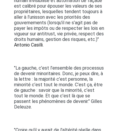
humain invisibilisé et automation de façade
est calibré pour épouser les valeurs de ses
propriétaires, lesquelles tendent toujours à
aller à l’unisson avec les priorités des
gouvernements (lorsqu’il ne s’agit pas de
payer les impôts ou de respecter les lois en
vigueur sur antitrust, vie privée, respect des
droits humains, gestion des risques, etc.)"
Antonio Casilli.
"La gauche, c’est l’ensemble des processus
de devenir minoritaires. Donc, je peux dire, à
la lettre : la majorité c’est personne, la
minorité c’est tout le monde. C’est ça, être
de gauche : savoir que la minorité, c’est
tout le monde. Et que c’est là que se
passent les phénomènes de devenir." Gilles
Deleuze.
"Croire qu'il y aurait de l'altérité réelle dans