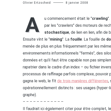
Olivier Ertzscheid
8 janvier 2008
A
u commencement était le "
crawling
". 
par les "crawlers" des moteurs de rech
stochastique
, de lien en lien, afin de
Ensuite vînt le "
mining
". La
fouille
. La fouille de
do
menée de plus en plus fréquemment par les mêmes
environnements informationnels "fermés", des sil
données et qu’il faut être capable non pas simpleme
rapatrier dans le cadre d’un index – ou fichier inver
processus de raffinage parfois complexe, pouvoir pl
gagna le web, le fît
de trois manières différentes
,
opérationnellement distincts : ses usages (hyper-l
graphe).
– – – – – – – – – – – –
Il faudrait ici également citer pour être complet, l