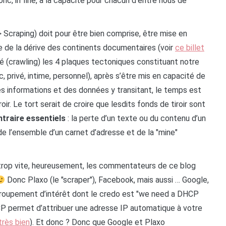
onc, in fine, à la capacité pour chacun d’entre nous de
> Scraping) doit pour être bien comprise, être mise en
ie de la dérive des continents documentaires (voir
ce billet
ré (crawling) les 4 plaques tectoniques constituant notre
 privé, intime, personnel), après s’être mis en capacité de
des informations et des données y transitant, le temps est
ir. Le tort serait de croire que lesdits fonds de tiroir sont
ntraire essentiels
: la perte d’un texte ou du contenu d’un
e de l’ensemble d’un carnet d’adresse et de la "mine"
rop vite, heureusement, les commentateurs de ce blog
Donc Plaxo (le "scraper"), Facebook, mais aussi … Google,
groupement d’intérêt dont le credo est "we need a DHCP
HCP permet d’attribuer une adresse IP automatique à votre
très bien
). Et donc ? Donc que Google et Plaxo