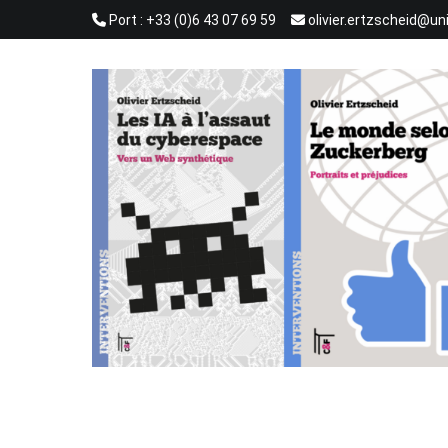
Aller
Port : +33 (0)6 43 07 69 59
olivier.ertzscheid@un
au
contenu