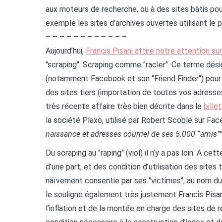
aux moteurs de recherche, ou à des sites bâtis pour
exemple les sites d’archives ouvertes utilisant l
– – – – – – – – – – – –
Aujourd’hui,
Francis Pisani attire notre attention su
"scraping". Scraping comme "racler". Ce terme désig
(notamment Facebook et son "Friend Finder") pour a
des sites tiers (importation de toutes vos adresse
très récente affaire très bien décrite dans le
bille
la société Plaxo, utilisé par Robert Scoble sur Fac
naissance et adresses courriel de ses 5.000 “amis”
Du scraping au "raping" (viol) il n’y a pas loin. A c
d’une part, et des condition d’utilisation des sites
naïvement consentie par ses "victimes", au nom du p
le souligne également très justement Francis Pisan
l’inflation et de la montée en charge des sites de 