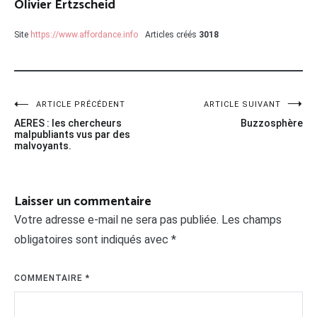
Olivier Ertzscheid
Site
https://www.affordance.info
Articles créés
3018
Navigation
ARTICLE PRÉCÉDENT
ARTICLE SUIVANT
AERES : les chercheurs
Buzzosphère
de
malpubliants vus par des
malvoyants.
l’article
Laisser un commentaire
Votre adresse e-mail ne sera pas publiée.
Les champs
obligatoires sont indiqués avec
*
COMMENTAIRE
*