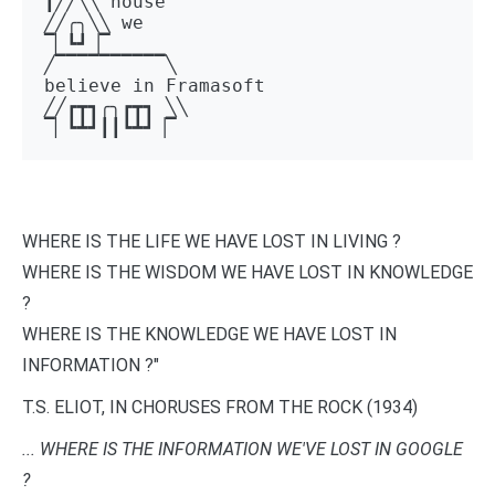
┃╱╱╲╲ house 

╱╱╭╮╲╲ we 

▔▏┗┛▕▔  

╱▔▔▔▔▔▔▔▔▔▔╲ 

believe in Framasoft

╱╱┏┳┓╭╮┏┳┓ ╲╲ 

▔▏┗┻┛┃┃┗┻┛▕▔
WHERE IS THE LIFE WE HAVE LOST IN LIVING ?
WHERE IS THE WISDOM WE HAVE LOST IN KNOWLEDGE
?
WHERE IS THE KNOWLEDGE WE HAVE LOST IN
INFORMATION ?"
T.S. ELIOT, IN CHORUSES FROM THE ROCK (1934)
... WHERE IS THE INFORMATION WE'VE LOST IN GOOGLE
?