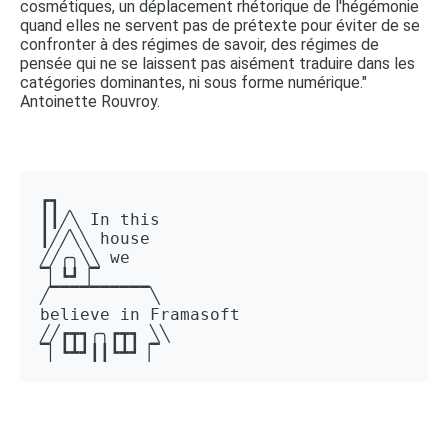
cosmétiques, un déplacement rhétorique de l'hégémonie
quand elles ne servent pas de prétexte pour éviter de se
confronter à des régimes de savoir, des régimes de
pensée qui ne se laissent pas aisément traduire dans les
catégories dominantes, ni sous forme numérique."
Antoinette Rouvroy.
┏┓ 

┃┃╱╲ In this 

┃╱╱╲╲ house 

╱╱╭╮╲╲ we 

▔▏┗┛▕▔  

╱▔▔▔▔▔▔▔▔▔▔╲ 

believe in Framasoft

╱╱┏┳┓╭╮┏┳┓ ╲╲ 

▔▏┗┻┛┃┃┗┻┛▕▔