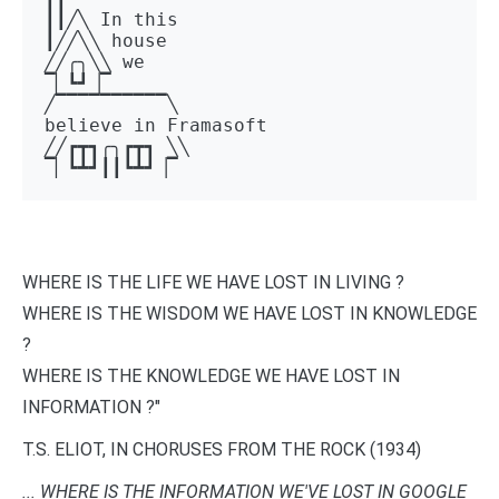
┃┃╱╲ In this 

┃╱╱╲╲ house 

╱╱╭╮╲╲ we 

▔▏┗┛▕▔  

╱▔▔▔▔▔▔▔▔▔▔╲ 

believe in Framasoft

╱╱┏┳┓╭╮┏┳┓ ╲╲ 

▔▏┗┻┛┃┃┗┻┛▕▔
WHERE IS THE LIFE WE HAVE LOST IN LIVING ?
WHERE IS THE WISDOM WE HAVE LOST IN KNOWLEDGE
?
WHERE IS THE KNOWLEDGE WE HAVE LOST IN
INFORMATION ?"
T.S. ELIOT, IN CHORUSES FROM THE ROCK (1934)
... WHERE IS THE INFORMATION WE'VE LOST IN GOOGLE