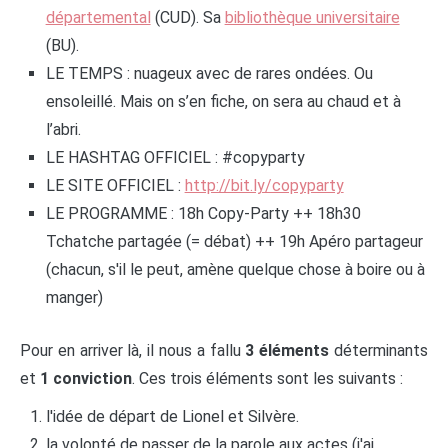
départemental
(CUD). Sa
bibliothèque universitaire
(BU).
LE TEMPS : nuageux avec de rares ondées. Ou
ensoleillé. Mais on s’en fiche, on sera au chaud et à
l’abri.
LE HASHTAG OFFICIEL : #copyparty
LE SITE OFFICIEL :
http://bit.ly/copyparty
LE PROGRAMME : 18h Copy-Party ++ 18h30
Tchatche partagée (= débat) ++ 19h Apéro partageur
(chacun, s'il le peut, amène quelque chose à boire ou à
manger)
Pour en arriver là, il nous a fallu
3 éléments
déterminants
et
1 conviction
. Ces trois éléments sont les suivants :
l'idée de départ de Lionel et Silvère.
la volonté de passer de la parole aux actes (j'ai