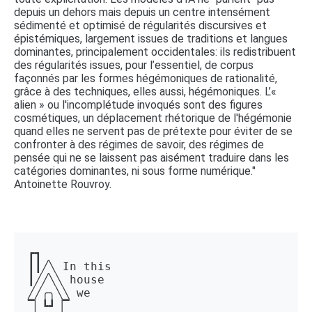
depuis un dehors mais depuis un centre intensément
sédimenté et optimisé de régularités discursives et
épistémiques, largement issues de traditions et langues
dominantes, principalement occidentales: ils redistribuent
des régularités issues, pour l’essentiel, de corpus
façonnés par les formes hégémoniques de rationalité,
grâce à des techniques, elles aussi, hégémoniques. L’«
alien » ou l'incomplétude invoqués sont des figures
cosmétiques, un déplacement rhétorique de l'hégémonie
quand elles ne servent pas de prétexte pour éviter de se
confronter à des régimes de savoir, des régimes de
pensée qui ne se laissent pas aisément traduire dans les
catégories dominantes, ni sous forme numérique."
Antoinette Rouvroy.
┏┓ 

┃┃╱╲ In this 

┃╱╱╲╲ house 

╱╱╭╮╲╲ we 

▔▏┗┛▕▔  
