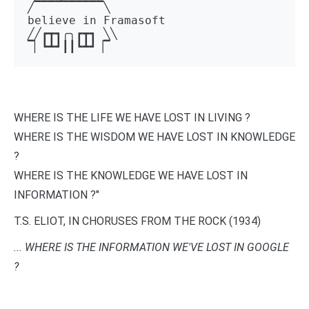
╱▔▔▔▔▔▔▔▔▔▔╲ 

believe in Framasoft

╱╱┏┳┓╭╮┏┳┓ ╲╲ 

▔▏┗┻┛┃┃┗┻┛▕▔
WHERE IS THE LIFE WE HAVE LOST IN LIVING ?
WHERE IS THE WISDOM WE HAVE LOST IN KNOWLEDGE
?
WHERE IS THE KNOWLEDGE WE HAVE LOST IN
INFORMATION ?"
T.S. ELIOT, IN CHORUSES FROM THE ROCK (1934)
... WHERE IS THE INFORMATION WE'VE LOST IN GOOGLE
?