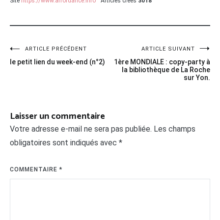
Site
https://www.affordance.info
Articles créés
3018
Navigation
ARTICLE PRÉCÉDENT
ARTICLE SUIVANT
le petit lien du week-end (n°2)
1ère MONDIALE : copy-party à
de
la bibliothèque de La Roche
sur Yon.
l’article
Laisser un commentaire
Votre adresse e-mail ne sera pas publiée.
Les champs
obligatoires sont indiqués avec
*
COMMENTAIRE
*