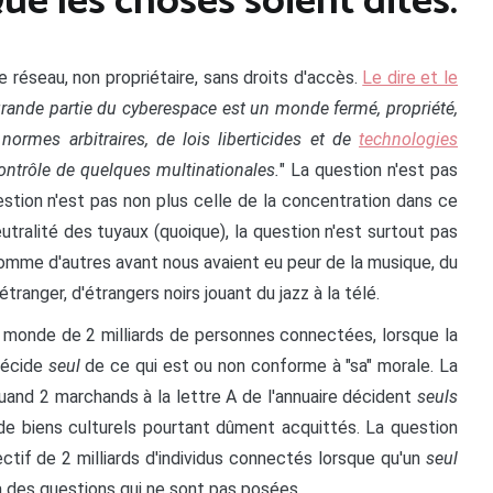
ue les choses soient dites.
e réseau, non propriétaire, sans droits d'accès.
Le dire et le
grande partie du cyberespace est un monde fermé, propriété,
normes arbitraires, de lois liberticides et de
technologies
contrôle de quelques multinationales.
" La question n'est pas
stion n'est pas non plus celle de la concentration dans ce
utralité des tuyaux (quoique), la question n'est surtout pas
mme d'autres avant nous avaient eu peur de la musique, du
 l'étranger, d'étrangers noirs jouant du jazz à la télé.
n monde de 2 milliards de personnes connectées, lorsque la
 décide
seul
de ce qui est ou non conforme à "sa" morale. La
quand 2 marchands à la lettre A de l'annuaire décident
seuls
 de biens culturels pourtant dûment acquittés. La question
ectif de 2 milliards d'individus connectés lorsque qu'un
seul
à des questions qui ne sont pas posées.