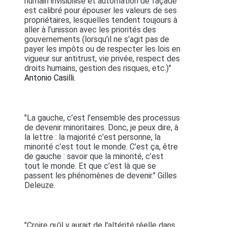
humain invisibilisé et automation de façade
est calibré pour épouser les valeurs de ses
propriétaires, lesquelles tendent toujours à
aller à l’unisson avec les priorités des
gouvernements (lorsqu’il ne s’agit pas de
payer les impôts ou de respecter les lois en
vigueur sur antitrust, vie privée, respect des
droits humains, gestion des risques, etc.)"
Antonio Casilli.
"La gauche, c’est l’ensemble des processus
de devenir minoritaires. Donc, je peux dire, à
la lettre : la majorité c’est personne, la
minorité c’est tout le monde. C’est ça, être
de gauche : savoir que la minorité, c’est
tout le monde. Et que c’est là que se
passent les phénomènes de devenir." Gilles
Deleuze.
"Croire qu'il y aurait de l'altérité réelle dans