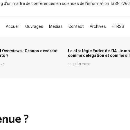
og d'un maître de conférences en sciences de l'information. ISSN 226
Accueil
Ouvrages
Médias
Contact
Archives
Fil RSS
I Overviews : Cronos dévorant
La stratégie Ender de l’IA : le m
nts ?
comme délégation et comme sim
2026
11 juillet 2026
enue ?