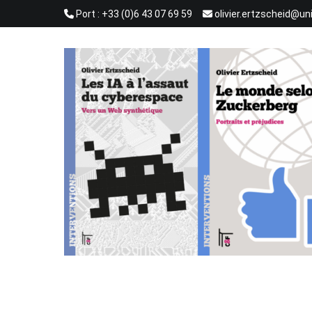
Aller
Port : +33 (0)6 43 07 69 59
olivier.ertzscheid@un
au
contenu