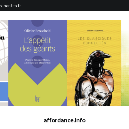
iv-nantes.fr
affordance.info