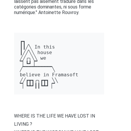
laissent pas aisément traduire dans les
catégories dominantes, ni sous forme
numérique." Antoinette Rouvroy.
┏┓ 

┃┃╱╲ In this 

┃╱╱╲╲ house 

╱╱╭╮╲╲ we 

▔▏┗┛▕▔  

╱▔▔▔▔▔▔▔▔▔▔╲ 

believe in Framasoft

╱╱┏┳┓╭╮┏┳┓ ╲╲ 

▔▏┗┻┛┃┃┗┻┛▕▔
WHERE IS THE LIFE WE HAVE LOST IN
LIVING ?