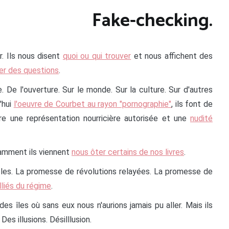
Fake-checking.
r. Ils nous disent
quoi ou qui trouver
et nous affichent des
er des questions
.
. De l'ouverture. Sur le monde. Sur la culture. Sur d'autres
'hui
l'oeuvre de Courbet au rayon "pornographie"
, ils font de
tre une représentation nourricière autorisée et une
nudité
itamment ils viennent
nous ôter certains de nos livres
.
uples. La promesse de révolutions relayées. La promesse de
lliés du régime
.
es îles où sans eux nous n'aurions jamais pu aller. Mais ils
 Des illusions. Désilllusion.