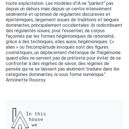
toute explicitation. Les modèles d’IA ne "parlent" pas
depuis un dehors mais depuis un centre intensément
sédimenté et optimisé de régularités discursives et
épistémiques, largement issues de traditions et langues
dominantes, principalement occidentales: ils redistribuent
des régularités issues, pour l’essentiel, de corpus
façonnés par les formes hégémoniques de rationalité,
grâce à des techniques, elles aussi, hégémoniques. L’«
alien » ou l'incomplétude invoqués sont des figures
cosmétiques, un déplacement rhétorique de l'hégémonie
quand elles ne servent pas de prétexte pour éviter de se
confronter à des régimes de savoir, des régimes de
pensée qui ne se laissent pas aisément traduire dans les
catégories dominantes, ni sous forme numérique."
Antoinette Rouvroy.
┏┓ 

┃┃╱╲ In this 

┃╱╱╲╲ house 

╱╱╭╮╲╲ we 
