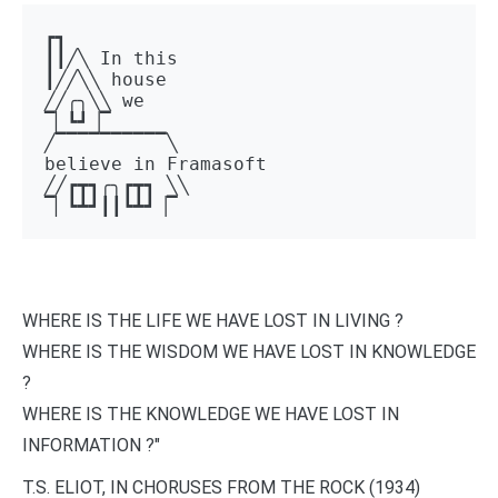
┏┓ 

┃┃╱╲ In this 

┃╱╱╲╲ house 

╱╱╭╮╲╲ we 

▔▏┗┛▕▔  

╱▔▔▔▔▔▔▔▔▔▔╲ 

believe in Framasoft

╱╱┏┳┓╭╮┏┳┓ ╲╲ 

▔▏┗┻┛┃┃┗┻┛▕▔
WHERE IS THE LIFE WE HAVE LOST IN LIVING ?
WHERE IS THE WISDOM WE HAVE LOST IN KNOWLEDGE
?
WHERE IS THE KNOWLEDGE WE HAVE LOST IN
INFORMATION ?"
T.S. ELIOT, IN CHORUSES FROM THE ROCK (1934)