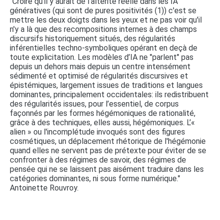
"Croire qu'il y aurait de l'altérité réelle dans les IA
génératives (qui sont de pures positivités (1)) c'est se
mettre les deux doigts dans les yeux et ne pas voir qu'il
n'y a là que des recompositions internes à des champs
discursifs historiquement situés, des régularités
inférentielles techno-symboliques opérant en deçà de
toute explicitation. Les modèles d’IA ne "parlent" pas
depuis un dehors mais depuis un centre intensément
sédimenté et optimisé de régularités discursives et
épistémiques, largement issues de traditions et langues
dominantes, principalement occidentales: ils redistribuent
des régularités issues, pour l’essentiel, de corpus
façonnés par les formes hégémoniques de rationalité,
grâce à des techniques, elles aussi, hégémoniques. L’«
alien » ou l'incomplétude invoqués sont des figures
cosmétiques, un déplacement rhétorique de l'hégémonie
quand elles ne servent pas de prétexte pour éviter de se
confronter à des régimes de savoir, des régimes de
pensée qui ne se laissent pas aisément traduire dans les
catégories dominantes, ni sous forme numérique."
Antoinette Rouvroy.