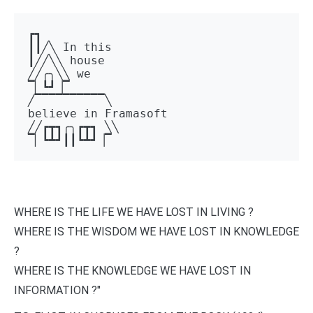
┏┓ 

┃┃╱╲ In this 

┃╱╱╲╲ house 

╱╱╭╮╲╲ we 

▔▏┗┛▕▔  

╱▔▔▔▔▔▔▔▔▔▔╲ 

believe in Framasoft

╱╱┏┳┓╭╮┏┳┓ ╲╲ 

▔▏┗┻┛┃┃┗┻┛▕▔
WHERE IS THE LIFE WE HAVE LOST IN LIVING ?
WHERE IS THE WISDOM WE HAVE LOST IN KNOWLEDGE
?
WHERE IS THE KNOWLEDGE WE HAVE LOST IN
INFORMATION ?"