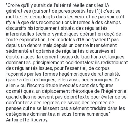
"Croire qu'il y aurait de l'altérité réelle dans les IA
génératives (qui sont de pures positivités (1)) c'est se
mettre les deux doigts dans les yeux et ne pas voir qu'il
n'y a là que des recompositions internes à des champs
discursifs historiquement situés, des régularités
inférentielles techno-symboliques opérant en deçà de
toute explicitation. Les modèles d’IA ne "parlent" pas
depuis un dehors mais depuis un centre intensément
sédimenté et optimisé de régularités discursives et
épistémiques, largement issues de traditions et langues
dominantes, principalement occidentales: ils redistribuent
des régularités issues, pour l’essentiel, de corpus
façonnés par les formes hégémoniques de rationalité,
grâce à des techniques, elles aussi, hégémoniques. L’«
alien » ou l'incomplétude invoqués sont des figures
cosmétiques, un déplacement rhétorique de l'hégémonie
quand elles ne servent pas de prétexte pour éviter de se
confronter à des régimes de savoir, des régimes de
pensée qui ne se laissent pas aisément traduire dans les
catégories dominantes, ni sous forme numérique."
Antoinette Rouvroy.