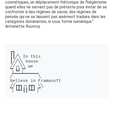
cosmétiques, un déplacement rhétorique de l'hégémonie
quand elles ne servent pas de prétexte pour éviter de se
confronter à des régimes de savoir, des régimes de
pensée qui ne se laissent pas aisément traduire dans les
catégories dominantes, ni sous forme numérique."
Antoinette Rouvroy.
┏┓ 

┃┃╱╲ In this 

┃╱╱╲╲ house 

╱╱╭╮╲╲ we 

▔▏┗┛▕▔  

╱▔▔▔▔▔▔▔▔▔▔╲ 

believe in Framasoft

╱╱┏┳┓╭╮┏┳┓ ╲╲ 

▔▏┗┻┛┃┃┗┻┛▕▔