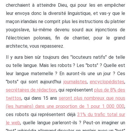
cherchaient à atteindre Dieu, qui pour les en empêcher
leur envoya donc la diversité linguistique, et vas-y que le
maçon irlandais ne comprit plus les instructions du platrier
yougoslave, lui-même devenu sourd aux injonctions de
l'électricien polonais, fin de chantier, pour le grand
architecte, vous repasserez.
Il y aura bien sûr toujours des "locuteurs natifs" de telle
ou telle langue. Mais les robots ? Les "bots" ? Quelle est
leur langue maternelle ? En auront-ils une un jour ? Ces
"bots" qui sont aujourd'hui
journalistes
,
encyclopédistes
,
secrétaires de rédaction
, qui représentent
plus de 8% des
twittos
, qui dans 15 ans
seront plus nombreux que nous
(les humains) dans une proportion de 1 pour 1 000 000
,
ces robots qui représentent déjà
31% du trafic total sur
le web
, quelle langue parleront-ils ? Peut-on imaginer un
"bot" wikipédia allemand discuter en anglais avec un "bot"