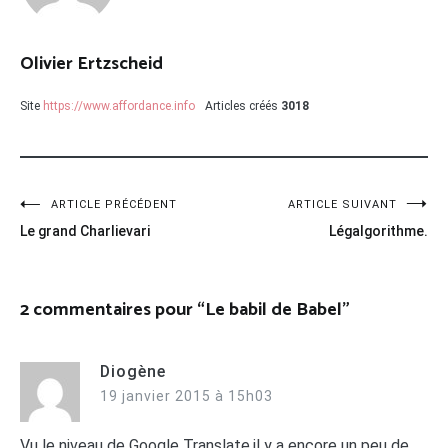
Olivier Ertzscheid
Site
https://www.affordance.info
Articles créés
3018
Navigation
ARTICLE PRÉCÉDENT
ARTICLE SUIVANT
Le grand Charlievari
Légalgorithme.
de
l’article
2 commentaires pour “
Le babil de Babel
”
Diogène
19 janvier 2015 à 15h03
Vu le niveau de Google Translate,il y a encore un peu de