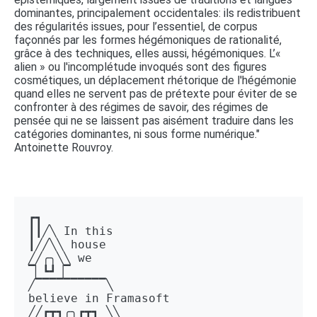
dominantes, principalement occidentales: ils redistribuent
des régularités issues, pour l’essentiel, de corpus
façonnés par les formes hégémoniques de rationalité,
grâce à des techniques, elles aussi, hégémoniques. L’«
alien » ou l'incomplétude invoqués sont des figures
cosmétiques, un déplacement rhétorique de l'hégémonie
quand elles ne servent pas de prétexte pour éviter de se
confronter à des régimes de savoir, des régimes de
pensée qui ne se laissent pas aisément traduire dans les
catégories dominantes, ni sous forme numérique."
Antoinette Rouvroy.
┏┓ 

┃┃╱╲ In this 

┃╱╱╲╲ house 

╱╱╭╮╲╲ we 

▔▏┗┛▕▔  

╱▔▔▔▔▔▔▔▔▔▔╲ 

believe in Framasoft

╱╱┏┳┓╭╮┏┳┓ ╲╲ 
