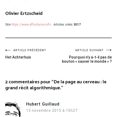
Olivier Ertzscheid
Site
https://www.affordance.info
Articles créés
3017
Navigation
ARTICLE PRÉCÉDENT
ARTICLE SUIVANT
Het Achterhuis
Pourquoi n’y a-t-il pas de
de
bouton « sauver le monde » ?
l’article
2 commentaires pour “
De la page au cerveau : le
grand récit algorithmique.
”
Hubert Guillaud
13 novembre 2015 à 15h27