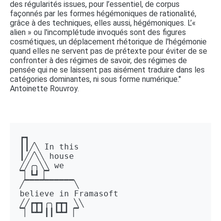
des régularités issues, pour l’essentiel, de corpus
façonnés par les formes hégémoniques de rationalité,
grâce à des techniques, elles aussi, hégémoniques. L’«
alien » ou l'incomplétude invoqués sont des figures
cosmétiques, un déplacement rhétorique de l'hégémonie
quand elles ne servent pas de prétexte pour éviter de se
confronter à des régimes de savoir, des régimes de
pensée qui ne se laissent pas aisément traduire dans les
catégories dominantes, ni sous forme numérique."
Antoinette Rouvroy.
┏┓ 

┃┃╱╲ In this 

┃╱╱╲╲ house 

╱╱╭╮╲╲ we 

▔▏┗┛▕▔  

╱▔▔▔▔▔▔▔▔▔▔╲ 

believe in Framasoft

╱╱┏┳┓╭╮┏┳┓ ╲╲ 

▔▏┗┻┛┃┃┗┻┛▕▔