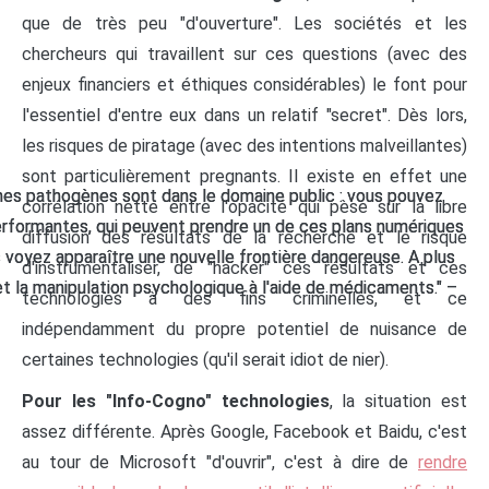
que de très peu "d'ouverture". Les sociétés et les
chercheurs qui travaillent sur ces questions (avec des
enjeux financiers et éthiques considérables) le font pour
l'essentiel d'entre eux dans un relatif "secret". Dès lors,
les risques de piratage (avec des intentions malveillantes)
sont particulièrement pregnants. Il existe en effet une
smes pathogènes sont dans le domaine public : vous pouvez
smes pathogènes sont dans le domaine public : vous pouvez
corrélation nette entre l'opacité qui pèse sur la libre
 performantes, qui peuvent prendre un de ces plans numériques
 performantes, qui peuvent prendre un de ces plans numériques
diffusion des résultats de la recherche et le risque
 voyez apparaître une nouvelle frontière dangereuse. A plus
 voyez apparaître une nouvelle frontière dangereuse. A plus
d'instrumentaliser, de "hacker" ces résultats et ces
 et la manipulation psychologique à l'aide de médicaments." –
 et la manipulation psychologique à l'aide de médicaments." –
technologies à des fins criminelles, et ce
indépendamment du propre potentiel de nuisance de
certaines technologies (qu'il serait idiot de nier).
Pour les "Info-Cogno" technologies
, la situation est
assez différente. Après Google, Facebook et Baidu, c'est
au tour de Microsoft "d'ouvrir", c'est à dire de
rendre