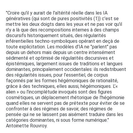
"Croire qu'il y aurait de l'altérité réelle dans les IA
génératives (qui sont de pures positivités (1)) c'est se
mettre les deux doigts dans les yeux et ne pas voir qu'il
n'y a là que des recompositions internes à des champs
discursifs historiquement situés, des régularités
inférentielles techno-symboliques opérant en deçà de
toute explicitation. Les modèles d’IA ne "parlent" pas
depuis un dehors mais depuis un centre intensément
sédimenté et optimisé de régularités discursives et
épistémiques, largement issues de traditions et langues
dominantes, principalement occidentales: ils redistribuent
des régularités issues, pour l’essentiel, de corpus
façonnés par les formes hégémoniques de rationalité,
grâce à des techniques, elles aussi, hégémoniques. L’«
alien » ou l'incomplétude invoqués sont des figures
cosmétiques, un déplacement rhétorique de l'hégémonie
quand elles ne servent pas de prétexte pour éviter de se
confronter à des régimes de savoir, des régimes de
pensée qui ne se laissent pas aisément traduire dans les
catégories dominantes, ni sous forme numérique."
Antoinette Rouvroy.