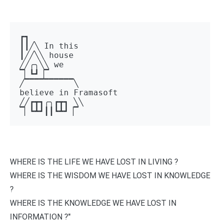
┏┓ 

┃┃╱╲ In this 

┃╱╱╲╲ house 

╱╱╭╮╲╲ we 

▔▏┗┛▕▔  

╱▔▔▔▔▔▔▔▔▔▔╲ 

believe in Framasoft

╱╱┏┳┓╭╮┏┳┓ ╲╲ 

▔▏┗┻┛┃┃┗┻┛▕▔
WHERE IS THE LIFE WE HAVE LOST IN LIVING ?
WHERE IS THE WISDOM WE HAVE LOST IN KNOWLEDGE
?
WHERE IS THE KNOWLEDGE WE HAVE LOST IN
INFORMATION ?"