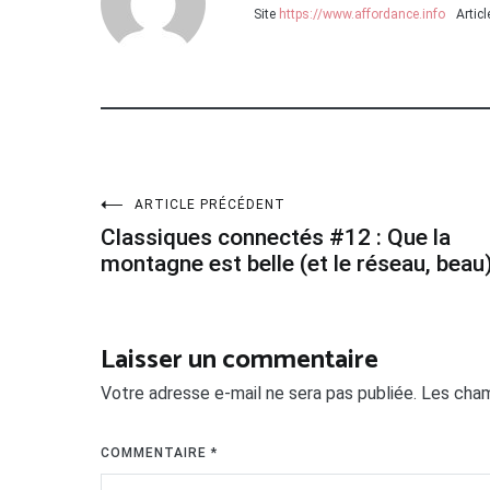
Site
https://www.affordance.info
Artic
Navigation
ARTICLE PRÉCÉDENT
Classiques connectés #12 : Que la
de
montagne est belle (et le réseau, beau
l’article
Laisser un commentaire
Votre adresse e-mail ne sera pas publiée.
Les cham
COMMENTAIRE
*