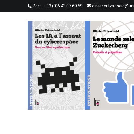
Aller
Port : +33 (0)6 43 07 69 59
olivier.ertzscheid@un
au
contenu