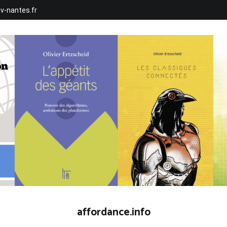
iv-nantes.fr
affordance.info