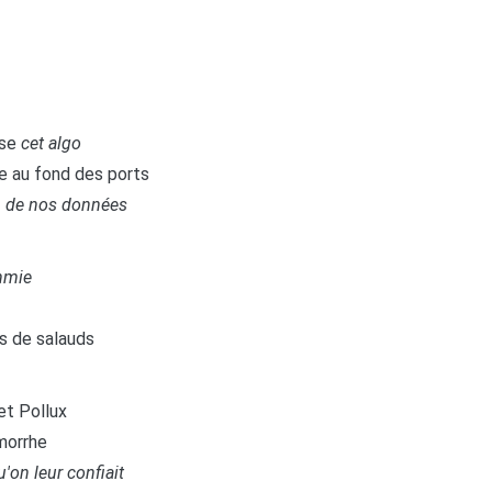
use
cet algo
se au fond des ports
n de nos données
thmie
ts de salauds
et Pollux
morrhe
u'on leur confiait