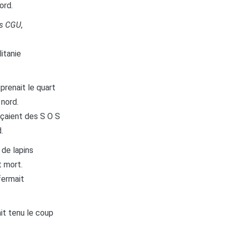
ord.
rs CGU
,
litanie
prenait le quart
 nord.
nçaient des S O S
.
 de lapins
t mort.
fermait
ait tenu le coup