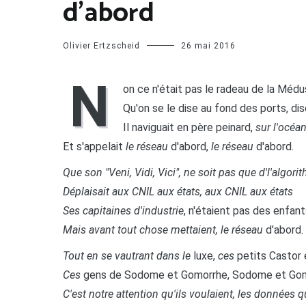
d’abord
Olivier Ertzscheid
26 mai 2016
N
on ce n'était pas le radeau de la Méd
Qu'on se le dise au fond des ports, di
Il naviguait en père peinard,
sur l'océa
Et s'appelait
le réseau
d'abord,
le réseau
d'abord.
Que son "Veni, Vidi, Vici", ne soit pas que d'l'algori
Déplaisait
aux CNIL aux états, aux CNIL aux états
Ses capitaines d'industrie
, n'étaient pas des enfan
Mais avant tout chose mettaient, le réseau
d'abord.
Tout en se vautrant dans le
luxe,
ces
petits Castor 
Ces
gens de Sodome et Gomorrhe, Sodome et Go
C'est notre attention qu'ils voulaient, les données q