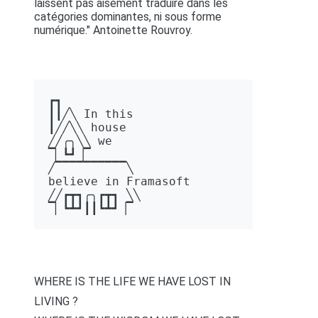
laissent pas aisément traduire dans les
catégories dominantes, ni sous forme
numérique." Antoinette Rouvroy.
┏┓ 

┃┃╱╲ In this 

┃╱╱╲╲ house 

╱╱╭╮╲╲ we 

▔▏┗┛▕▔  

╱▔▔▔▔▔▔▔▔▔▔╲ 

believe in Framasoft

╱╱┏┳┓╭╮┏┳┓ ╲╲ 

▔▏┗┻┛┃┃┗┻┛▕▔
WHERE IS THE LIFE WE HAVE LOST IN
LIVING ?