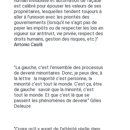
humain invisibilisé et automation de façade
est calibré pour épouser les valeurs de ses
propriétaires, lesquelles tendent toujours à
aller à l’unisson avec les priorités des
gouvernements (lorsqu’il ne s’agit pas de
payer les impôts ou de respecter les lois en
vigueur sur antitrust, vie privée, respect des
droits humains, gestion des risques, etc.)"
Antonio Casilli.
"La gauche, c’est l’ensemble des processus
de devenir minoritaires. Donc, je peux dire, à
la lettre : la majorité c’est personne, la
minorité c’est tout le monde. C’est ça, être
de gauche : savoir que la minorité, c’est
tout le monde. Et que c’est là que se
passent les phénomènes de devenir." Gilles
Deleuze.
"Croire qu'il y aurait de l'altérité réelle dans