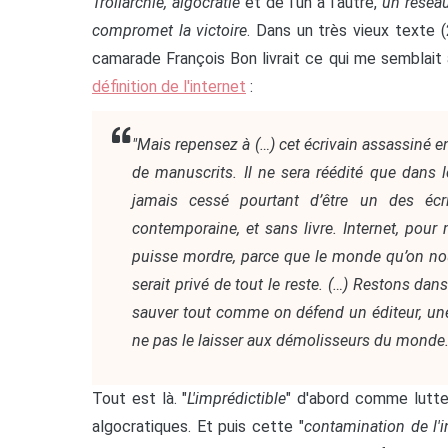
Trollarchie, algocratie
et de l'un à l'autre,
un réseau
compromet la victoire
. Dans un très vieux texte (2
camarade François Bon livrait ce qui me semblait à
définition de l'internet
:
"Mais repensez à (…) cet écrivain assassiné en
de manuscrits. Il ne sera réédité que dans l
jamais cessé pourtant d’être un des écri
contemporaine, et sans livre. Internet, pour mo
puisse mordre, parce que le monde qu’on no
serait privé de tout le reste. (…) Restons dan
sauver tout comme on défend un éditeur, une l
ne pas le laisser aux démolisseurs du monde.
Tout est là. "
L'imprédictible
" d'abord comme lutte 
algocratiques. Et puis cette "
contamination de l'i