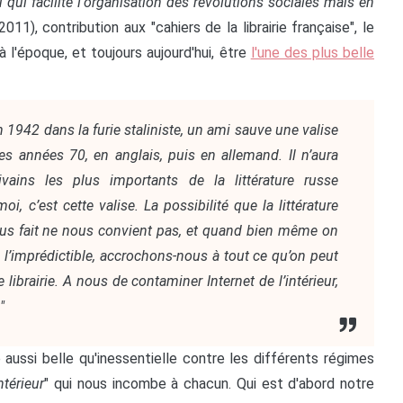
 qui facilite l'organisation des révolutions sociales mais en
011), contribution aux "cahiers de la librairie française", le
 l'époque, et toujours aujourd'hui, être
l'une des plus belle
 1942 dans la furie staliniste, un ami sauve une valise
es années 70, en anglais, puis en allemand. Il n’aura
vains les plus importants de la littérature russe
i, c’est cette valise. La possibilité que la littérature
us fait ne nous convient pas, et quand bien même on
s l’imprédictible, accrochons-nous à tout ce qu’on peut
ibrairie. A nous de contaminer Internet de l’intérieur,
"
aussi belle qu'inessentielle contre les différents régimes
ntérieur
" qui nous incombe à chacun. Qui est d'abord notre