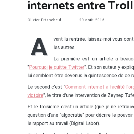
internets entre Troll
Olivier Ertzscheid
29 août 2016
A
vant la rentrée, laissez-moi vous con
les autres.
La première est un article a beauco
"
Pourquoi je quitte Twitter
". Et son auteur y expli
lui semblent être devenus la quintescence de ce ré
Le second c'est "
Comment internet a facilité l'or
victoire
", le titre d'une intervention de Zeynep Tu
Et le troisième c'est un article (
que je ne retrouv
question d'une "algocratie" pour décrire le pouvo
le rapport au travail (Digital Labor).