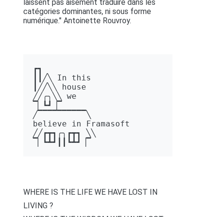
laissent pas aisément traduire dans les
catégories dominantes, ni sous forme
numérique." Antoinette Rouvroy.
┏┓ 

┃┃╱╲ In this 

┃╱╱╲╲ house 

╱╱╭╮╲╲ we 

▔▏┗┛▕▔  

╱▔▔▔▔▔▔▔▔▔▔╲ 

believe in Framasoft

╱╱┏┳┓╭╮┏┳┓ ╲╲ 

▔▏┗┻┛┃┃┗┻┛▕▔
WHERE IS THE LIFE WE HAVE LOST IN
LIVING ?