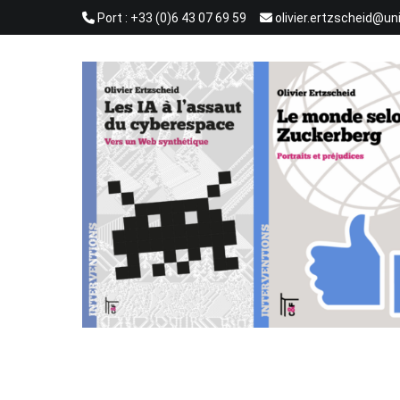
Aller
Port : +33 (0)6 43 07 69 59
olivier.ertzscheid@un
au
contenu