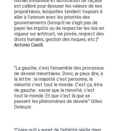
humain invisibilisé et automation de façade
est calibré pour épouser les valeurs de ses
propriétaires, lesquelles tendent toujours à
aller à l’unisson avec les priorités des
gouvernements (lorsqu’il ne s’agit pas de
payer les impôts ou de respecter les lois en
vigueur sur antitrust, vie privée, respect des
droits humains, gestion des risques, etc.)"
Antonio Casilli.
"La gauche, c’est l’ensemble des processus
de devenir minoritaires. Donc, je peux dire, à
la lettre : la majorité c’est personne, la
minorité c’est tout le monde. C’est ça, être
de gauche : savoir que la minorité, c’est
tout le monde. Et que c’est là que se
passent les phénomènes de devenir." Gilles
Deleuze.
"Croire qu'il y aurait de l'altérité réelle dans