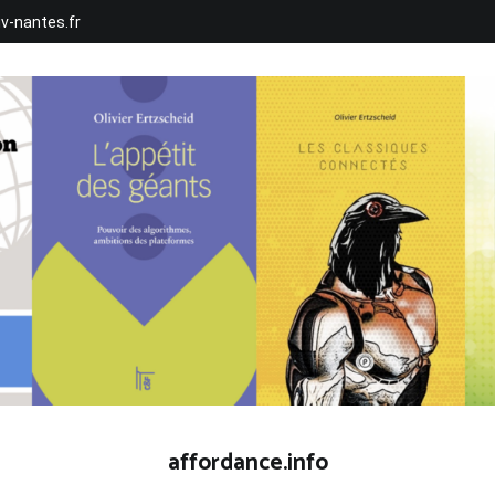
iv-nantes.fr
affordance.info