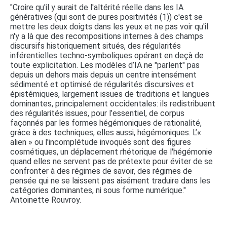
"Croire qu'il y aurait de l'altérité réelle dans les IA
génératives (qui sont de pures positivités (1)) c'est se
mettre les deux doigts dans les yeux et ne pas voir qu'il
n'y a là que des recompositions internes à des champs
discursifs historiquement situés, des régularités
inférentielles techno-symboliques opérant en deçà de
toute explicitation. Les modèles d’IA ne "parlent" pas
depuis un dehors mais depuis un centre intensément
sédimenté et optimisé de régularités discursives et
épistémiques, largement issues de traditions et langues
dominantes, principalement occidentales: ils redistribuent
des régularités issues, pour l’essentiel, de corpus
façonnés par les formes hégémoniques de rationalité,
grâce à des techniques, elles aussi, hégémoniques. L’«
alien » ou l'incomplétude invoqués sont des figures
cosmétiques, un déplacement rhétorique de l'hégémonie
quand elles ne servent pas de prétexte pour éviter de se
confronter à des régimes de savoir, des régimes de
pensée qui ne se laissent pas aisément traduire dans les
catégories dominantes, ni sous forme numérique."
Antoinette Rouvroy.