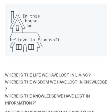
┏┓ 

┃┃╱╲ In this 

┃╱╱╲╲ house 

╱╱╭╮╲╲ we 

▔▏┗┛▕▔  

╱▔▔▔▔▔▔▔▔▔▔╲ 

believe in Framasoft

╱╱┏┳┓╭╮┏┳┓ ╲╲ 

▔▏┗┻┛┃┃┗┻┛▕▔
WHERE IS THE LIFE WE HAVE LOST IN LIVING ?
WHERE IS THE WISDOM WE HAVE LOST IN KNOWLEDGE
?
WHERE IS THE KNOWLEDGE WE HAVE LOST IN
INFORMATION ?"