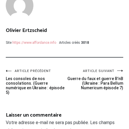
Olivier Ertzscheid
Site
https://www.affordance.info
Articles créés
3018
Navigation
ARTICLE PRÉCÉDENT
ARTICLE SUIVANT
Les consoles de nos
Guerre du faux et guerre B’nB
de
consolations. (Guerre
(Ukraine : Para Bellum
numérique en Ukraine : épisode
Numericum épisode 7)
l’article
5)
Laisser un commentaire
Votre adresse e-mail ne sera pas publiée.
Les champs