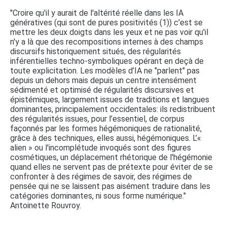
"Croire qu'il y aurait de l'altérité réelle dans les IA
génératives (qui sont de pures positivités (1)) c'est se
mettre les deux doigts dans les yeux et ne pas voir qu'il
n'y a là que des recompositions internes à des champs
discursifs historiquement situés, des régularités
inférentielles techno-symboliques opérant en deçà de
toute explicitation. Les modèles d’IA ne "parlent" pas
depuis un dehors mais depuis un centre intensément
sédimenté et optimisé de régularités discursives et
épistémiques, largement issues de traditions et langues
dominantes, principalement occidentales: ils redistribuent
des régularités issues, pour l’essentiel, de corpus
façonnés par les formes hégémoniques de rationalité,
grâce à des techniques, elles aussi, hégémoniques. L’«
alien » ou l'incomplétude invoqués sont des figures
cosmétiques, un déplacement rhétorique de l'hégémonie
quand elles ne servent pas de prétexte pour éviter de se
confronter à des régimes de savoir, des régimes de
pensée qui ne se laissent pas aisément traduire dans les
catégories dominantes, ni sous forme numérique."
Antoinette Rouvroy.