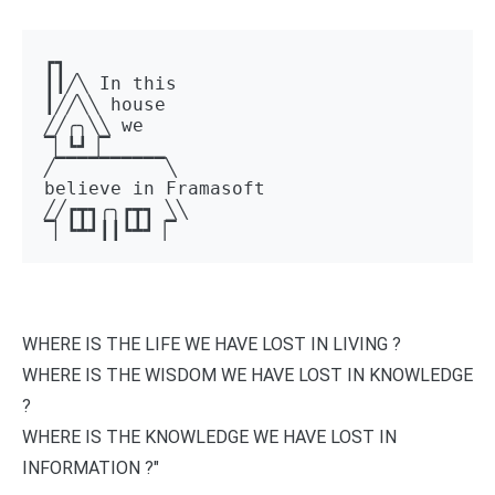
┏┓ 

┃┃╱╲ In this 

┃╱╱╲╲ house 

╱╱╭╮╲╲ we 

▔▏┗┛▕▔  

╱▔▔▔▔▔▔▔▔▔▔╲ 

believe in Framasoft

╱╱┏┳┓╭╮┏┳┓ ╲╲ 

▔▏┗┻┛┃┃┗┻┛▕▔
WHERE IS THE LIFE WE HAVE LOST IN LIVING ?
WHERE IS THE WISDOM WE HAVE LOST IN KNOWLEDGE
?
WHERE IS THE KNOWLEDGE WE HAVE LOST IN
INFORMATION ?"