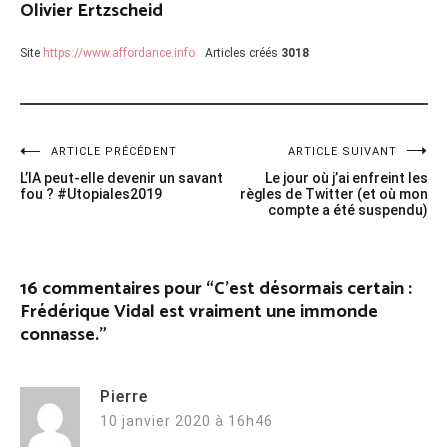
Olivier Ertzscheid
Site
https://www.affordance.info
Articles créés
3018
Navigation
ARTICLE PRÉCÉDENT
ARTICLE SUIVANT
L’IA peut-elle devenir un savant
Le jour où j’ai enfreint les
de
fou ? #Utopiales2019
règles de Twitter (et où mon
compte a été suspendu)
l’article
16 commentaires pour “
C’est désormais certain :
Frédérique Vidal est vraiment une immonde
connasse.
”
Pierre
10 janvier 2020 à 16h46