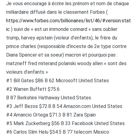
Je vous encourage à écrire les prénom et nom de chaque
milliardaire diffusé dans le classement Forbes (
https://www.forbes.com/billionaires/list/46/#version:stat
ic
) suivi de « est un immonde connard » sans oublier
trump, harvey epstein (violeur d’enfants), le frère du
prince charles (responsable d’inceste de 2e type contre
Diana Spencer et sa soeur) macron et pourquoi pas :
matzneff fred miterand polanski woody allen « sont des
violeurs d’enfants »
#1 Bill Gates $86 B 62 Microsoft United States
#2 Warren Buffett $75.6
B 87 Berkshire Hathaway United States
#3 Jeff Bezos $72.8 B 54 Amazon.com United States
#4 Amancio Ortega $71.3 B 81 Zara Spain
#5 Mark Zuckerberg $56 B 33 Facebook United States
#6 Carlos Slim Helu $54.5 B 77 telecom Mexico