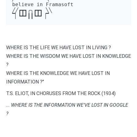
believe in Framasoft

╱╱┏┳┓╭╮┏┳┓ ╲╲ 

▔▏┗┻┛┃┃┗┻┛▕▔
WHERE IS THE LIFE WE HAVE LOST IN LIVING ?
WHERE IS THE WISDOM WE HAVE LOST IN KNOWLEDGE
?
WHERE IS THE KNOWLEDGE WE HAVE LOST IN
INFORMATION ?"
T.S. ELIOT, IN CHORUSES FROM THE ROCK (1934)
... WHERE IS THE INFORMATION WE'VE LOST IN GOOGLE
?