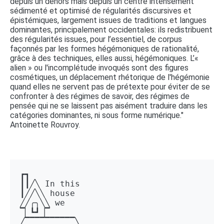
depuis un dehors mais depuis un centre intensément
sédimenté et optimisé de régularités discursives et
épistémiques, largement issues de traditions et langues
dominantes, principalement occidentales: ils redistribuent
des régularités issues, pour l’essentiel, de corpus
façonnés par les formes hégémoniques de rationalité,
grâce à des techniques, elles aussi, hégémoniques. L’«
alien » ou l'incomplétude invoqués sont des figures
cosmétiques, un déplacement rhétorique de l'hégémonie
quand elles ne servent pas de prétexte pour éviter de se
confronter à des régimes de savoir, des régimes de
pensée qui ne se laissent pas aisément traduire dans les
catégories dominantes, ni sous forme numérique."
Antoinette Rouvroy.
┏┓ 

┃┃╱╲ In this 

┃╱╱╲╲ house 

╱╱╭╮╲╲ we 

▔▏┗┛▕▔  

╱▔▔▔▔▔▔▔▔▔▔╲ 
