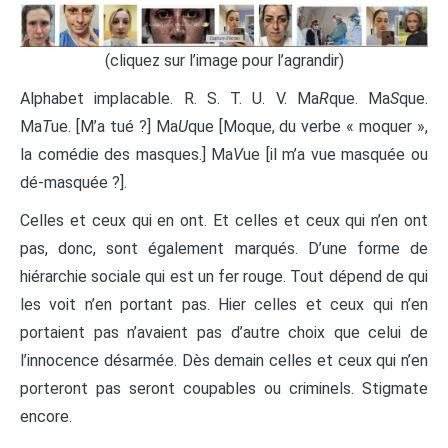
(cliquez sur l’image pour l’agrandir)
Alphabet implacable. R. S. T. U. V. Ma
R
que. Ma
S
que.
Ma
T
ue. [M’a tué ?] Ma
U
que [Moque, du verbe « moquer »,
la comédie des masques.] Ma
V
ue [il m’a vue masquée ou
dé-masquée ?].
Celles et ceux qui en ont. Et celles et ceux qui n’en ont
pas, donc, sont également marqués. D’une forme de
hiérarchie sociale qui est un fer rouge. Tout dépend de qui
les voit n’en portant pas. Hier celles et ceux qui n’en
portaient pas n’avaient pas d’autre choix que celui de
l’innocence désarmée. Dès demain celles et ceux qui n’en
porteront pas seront coupables ou criminels. Stigmate
encore.