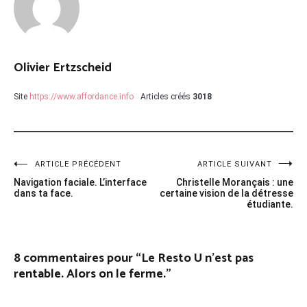
Olivier Ertzscheid
Site
https://www.affordance.info
Articles créés
3018
Navigation
ARTICLE PRÉCÉDENT
ARTICLE SUIVANT
Navigation faciale. L’interface
Christelle Morançais : une
de
dans ta face.
certaine vision de la détresse
étudiante.
l’article
8 commentaires pour “
Le Resto U n’est pas
rentable. Alors on le ferme.
”