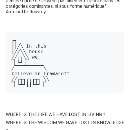
pensée qui ne se laissent pas aisément traduire dans les
catégories dominantes, ni sous forme numérique."
Antoinette Rouvroy.
┏┓ 

┃┃╱╲ In this 

┃╱╱╲╲ house 

╱╱╭╮╲╲ we 

▔▏┗┛▕▔  

╱▔▔▔▔▔▔▔▔▔▔╲ 

believe in Framasoft

╱╱┏┳┓╭╮┏┳┓ ╲╲ 

▔▏┗┻┛┃┃┗┻┛▕▔
WHERE IS THE LIFE WE HAVE LOST IN LIVING ?
WHERE IS THE WISDOM WE HAVE LOST IN KNOWLEDGE