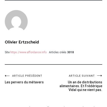
Olivier Ertzscheid
Site
https://www.affordance.info
Articles créés
3018
Navigation
ARTICLE PRÉCÉDENT
ARTICLE SUIVANT
Les pervers du métavers
Un an de distributions
de
alimentaires. Et Frédérique
Vidal qui ne vient pas.
l’article