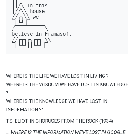
┃┃╱╲ In this 

┃╱╱╲╲ house 

╱╱╭╮╲╲ we 

▔▏┗┛▕▔  

╱▔▔▔▔▔▔▔▔▔▔╲ 

believe in Framasoft

╱╱┏┳┓╭╮┏┳┓ ╲╲ 

▔▏┗┻┛┃┃┗┻┛▕▔
WHERE IS THE LIFE WE HAVE LOST IN LIVING ?
WHERE IS THE WISDOM WE HAVE LOST IN KNOWLEDGE
?
WHERE IS THE KNOWLEDGE WE HAVE LOST IN
INFORMATION ?"
T.S. ELIOT, IN CHORUSES FROM THE ROCK (1934)
... WHERE IS THE INFORMATION WE'VE LOST IN GOOGLE