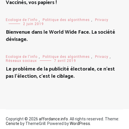
Vaccinés, vos papiers !
Ecologie de l'info
,
Politique des algorithmes
,
Privacy
2 juin 2019
Bienvenue dans le World Wide Face. La société
dévisage.
Ecologie de l'info
,
Politique des algorithmes
,
Privacy
,
Réseaux sociaux
7 avril 2019
Le problème de la publicité électorale, ce n’est
pas l’élection, c’est le ciblage.
Copyright © 2026
affordance.info
. All rights reserved. Theme:
Cenote
by ThemeGrill. Powered by
WordPress
.