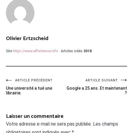
Olivier Ertzscheid
Site
https://www.affordance.info
Articles créés
3018
Navigation
ARTICLE PRÉCÉDENT
ARTICLE SUIVANT
Une université a tué une
Google a 25 ans. Et maintenant
de
librairie.
?
l’article
Laisser un commentaire
Votre adresse e-mail ne sera pas publiée.
Les champs
obligatoires sont indiqués avec
*