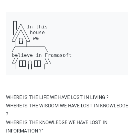
┏┓ 

┃┃╱╲ In this 

┃╱╱╲╲ house 

╱╱╭╮╲╲ we 

▔▏┗┛▕▔  

╱▔▔▔▔▔▔▔▔▔▔╲ 

believe in Framasoft

╱╱┏┳┓╭╮┏┳┓ ╲╲ 

▔▏┗┻┛┃┃┗┻┛▕▔
WHERE IS THE LIFE WE HAVE LOST IN LIVING ?
WHERE IS THE WISDOM WE HAVE LOST IN KNOWLEDGE
?
WHERE IS THE KNOWLEDGE WE HAVE LOST IN
INFORMATION ?"