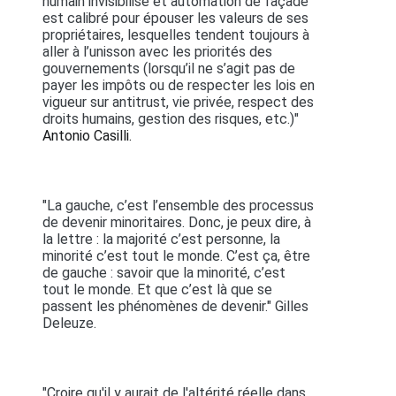
humain invisibilisé et automation de façade
est calibré pour épouser les valeurs de ses
propriétaires, lesquelles tendent toujours à
aller à l’unisson avec les priorités des
gouvernements (lorsqu’il ne s’agit pas de
payer les impôts ou de respecter les lois en
vigueur sur antitrust, vie privée, respect des
droits humains, gestion des risques, etc.)"
Antonio Casilli.
"La gauche, c’est l’ensemble des processus
de devenir minoritaires. Donc, je peux dire, à
la lettre : la majorité c’est personne, la
minorité c’est tout le monde. C’est ça, être
de gauche : savoir que la minorité, c’est
tout le monde. Et que c’est là que se
passent les phénomènes de devenir." Gilles
Deleuze.
"Croire qu'il y aurait de l'altérité réelle dans