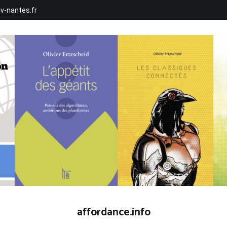
iv-nantes.fr
affordance.info