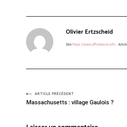
Olivier Ertzscheid
Site
https://www.affordance.info
Artic
Navigation
ARTICLE PRÉCÉDENT
Massachusetts : village Gaulois ?
de
l’article