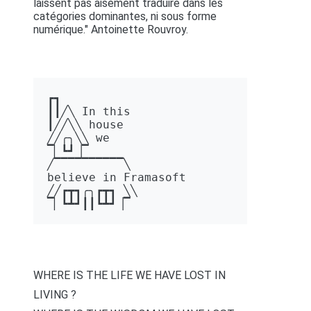
laissent pas aisément traduire dans les
catégories dominantes, ni sous forme
numérique." Antoinette Rouvroy.
┏┓ 

┃┃╱╲ In this 

┃╱╱╲╲ house 

╱╱╭╮╲╲ we 

▔▏┗┛▕▔  

╱▔▔▔▔▔▔▔▔▔▔╲ 

believe in Framasoft

╱╱┏┳┓╭╮┏┳┓ ╲╲ 

▔▏┗┻┛┃┃┗┻┛▕▔
WHERE IS THE LIFE WE HAVE LOST IN
LIVING ?