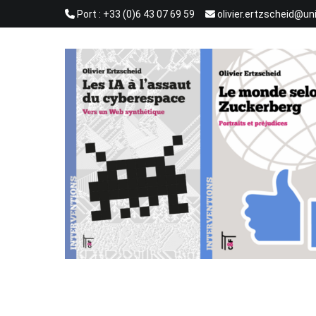
Aller
Port : +33 (0)6 43 07 69 59
olivier.ertzscheid@un
au
contenu