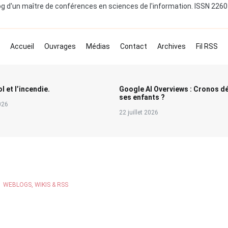
og d'un maître de conférences en sciences de l'information. ISSN 226
Accueil
Ouvrages
Médias
Contact
Archives
Fil RSS
l et l’incendie.
Google AI Overviews : Cronos d
ses enfants ?
2026
22 juillet 2026
,
WEBLOGS, WIKIS & RSS