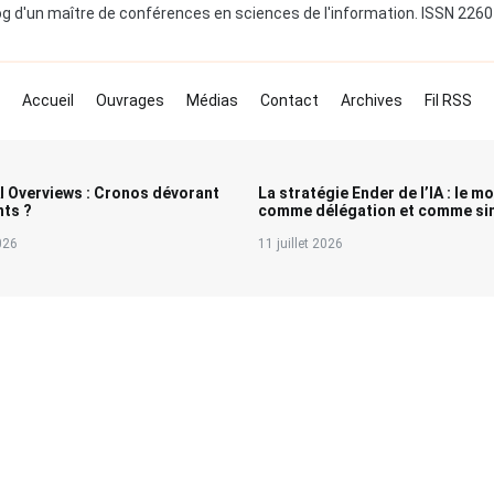
og d'un maître de conférences en sciences de l'information. ISSN 226
Accueil
Ouvrages
Médias
Contact
Archives
Fil RSS
I Overviews : Cronos dévorant
La stratégie Ender de l’IA : le m
nts ?
comme délégation et comme sim
2026
11 juillet 2026