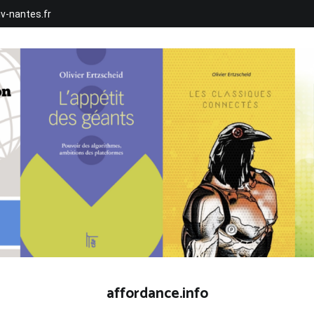
iv-nantes.fr
affordance.info