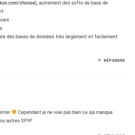
ekon.com/choose
), autrement des softs de base de
t :
evues
e.
uire des bases de données très largement et facilement
RÉPONDRE
venter
Cependant je ne voie pas bien ce qui manque
u autres SPIP.