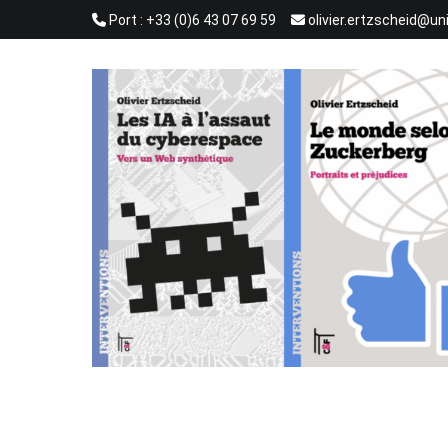
Aller
Port : +33 (0)6 43 07 69 59
olivier.ertzscheid@un
au
contenu