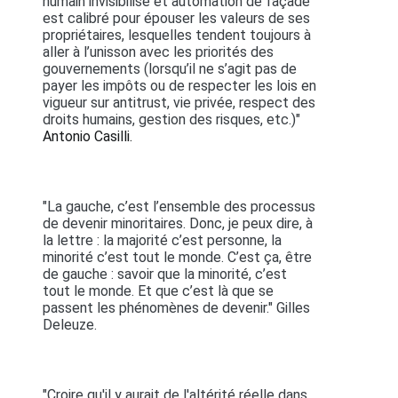
humain invisibilisé et automation de façade
est calibré pour épouser les valeurs de ses
propriétaires, lesquelles tendent toujours à
aller à l’unisson avec les priorités des
gouvernements (lorsqu’il ne s’agit pas de
payer les impôts ou de respecter les lois en
vigueur sur antitrust, vie privée, respect des
droits humains, gestion des risques, etc.)"
Antonio Casilli.
"La gauche, c’est l’ensemble des processus
de devenir minoritaires. Donc, je peux dire, à
la lettre : la majorité c’est personne, la
minorité c’est tout le monde. C’est ça, être
de gauche : savoir que la minorité, c’est
tout le monde. Et que c’est là que se
passent les phénomènes de devenir." Gilles
Deleuze.
"Croire qu'il y aurait de l'altérité réelle dans