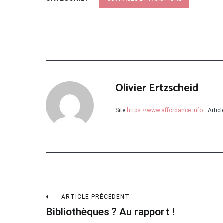
Olivier Ertzscheid
Site
https://www.affordance.info
Artic
Navigation
ARTICLE PRÉCÉDENT
Bibliothèques ? Au rapport !