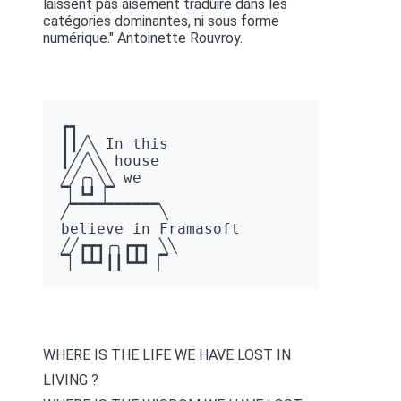
laissent pas aisément traduire dans les
catégories dominantes, ni sous forme
numérique." Antoinette Rouvroy.
┏┓ 

┃┃╱╲ In this 

┃╱╱╲╲ house 

╱╱╭╮╲╲ we 

▔▏┗┛▕▔  

╱▔▔▔▔▔▔▔▔▔▔╲ 

believe in Framasoft

╱╱┏┳┓╭╮┏┳┓ ╲╲ 

▔▏┗┻┛┃┃┗┻┛▕▔
WHERE IS THE LIFE WE HAVE LOST IN
LIVING ?