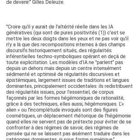
de devenir." Gilles Deleuze.
"Croire qu'il y aurait de l'altérité réelle dans les IA
génératives (qui sont de pures positivités (1)) c'est se
mettre les deux doigts dans les yeux et ne pas voir qu'il
n'y a là que des recompositions internes à des champs
discursifs historiquement situés, des régularités
inférentielles techno-symboliques opérant en deçà de
toute explicitation. Les modèles d’IA ne "parlent" pas
depuis un dehors mais depuis un centre intensément
sédimenté et optimisé de régularités discursives et
épistémiques, largement issues de traditions et langues
dominantes, principalement occidentales: ils redistribuent
des régularités issues, pour l’essentiel, de corpus
façonnés par les formes hégémoniques de rationalité,
grâce à des techniques, elles aussi, hégémoniques. L’«
alien » ou l'incomplétude invoqués sont des figures
cosmétiques, un déplacement rhétorique de l'hégémonie
quand elles ne servent pas de prétexte pour éviter de se
confronter à des régimes de savoir, des régimes de
pensée qui ne se laissent pas aisément traduire dans les
catégories dominantes, ni sous forme numérique."