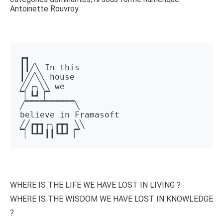
Antoinette Rouvroy.
┏┓ 

┃┃╱╲ In this 

┃╱╱╲╲ house 

╱╱╭╮╲╲ we 

▔▏┗┛▕▔  

╱▔▔▔▔▔▔▔▔▔▔╲ 

believe in Framasoft

╱╱┏┳┓╭╮┏┳┓ ╲╲ 

▔▏┗┻┛┃┃┗┻┛▕▔
WHERE IS THE LIFE WE HAVE LOST IN LIVING ?
WHERE IS THE WISDOM WE HAVE LOST IN KNOWLEDGE
?