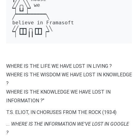
╱╱╭╮╲╲ we 

▔▏┗┛▕▔  

╱▔▔▔▔▔▔▔▔▔▔╲ 

believe in Framasoft

╱╱┏┳┓╭╮┏┳┓ ╲╲ 

▔▏┗┻┛┃┃┗┻┛▕▔
WHERE IS THE LIFE WE HAVE LOST IN LIVING ?
WHERE IS THE WISDOM WE HAVE LOST IN KNOWLEDGE
?
WHERE IS THE KNOWLEDGE WE HAVE LOST IN
INFORMATION ?"
T.S. ELIOT, IN CHORUSES FROM THE ROCK (1934)
... WHERE IS THE INFORMATION WE'VE LOST IN GOOGLE
?