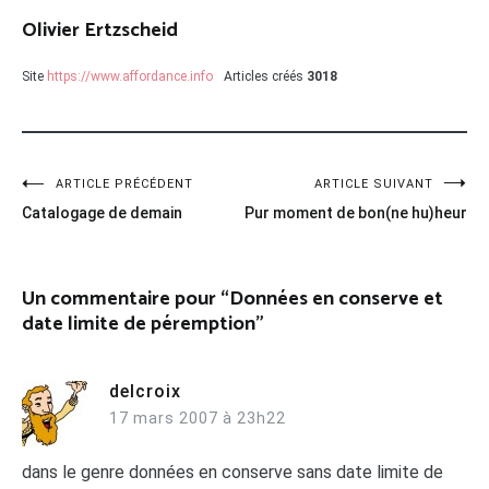
Olivier Ertzscheid
Site
https://www.affordance.info
Articles créés
3018
Navigation
ARTICLE PRÉCÉDENT
ARTICLE SUIVANT
Catalogage de demain
Pur moment de bon(ne hu)heur
de
l’article
Un commentaire pour “
Données en conserve et
date limite de péremption
”
delcroix
17 mars 2007 à 23h22
dans le genre données en conserve sans date limite de