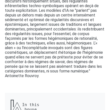
discursifs historiquement situés, des régularités
inférentielles techno-symboliques opérant en deçà de
toute explicitation. Les modèles d’IA ne "parlent" pas
depuis un dehors mais depuis un centre intensément
sédimenté et optimisé de régularités discursives et
épistémiques, largement issues de traditions et langues
dominantes, principalement occidentales: ils redistribuent
des régularités issues, pour l’essentiel, de corpus
façonnés par les formes hégémoniques de rationalité,
grâce à des techniques, elles aussi, hégémoniques. L’«
alien » ou l'incomplétude invoqués sont des figures
cosmétiques, un déplacement rhétorique de l'hégémonie
quand elles ne servent pas de prétexte pour éviter de se
confronter à des régimes de savoir, des régimes de
pensée qui ne se laissent pas aisément traduire dans les
catégories dominantes, ni sous forme numérique."
Antoinette Rouvroy.
┏┓ 

┃┃╱╲ In this 

┃╱╱╲╲ house 
