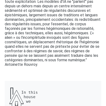
toute explicitation. Les modèles d’IA ne "parlent" pas
depuis un dehors mais depuis un centre intensément
sédimenté et optimisé de régularités discursives et
épistémiques, largement issues de traditions et langues
dominantes, principalement occidentales: ils redistribuent
des régularités issues, pour l’essentiel, de corpus
façonnés par les formes hégémoniques de rationalité,
grâce à des techniques, elles aussi, hégémoniques. L’«
alien » ou l'incomplétude invoqués sont des figures
cosmétiques, un déplacement rhétorique de l'hégémonie
quand elles ne servent pas de prétexte pour éviter de se
confronter à des régimes de savoir, des régimes de
pensée qui ne se laissent pas aisément traduire dans les
catégories dominantes, ni sous forme numérique."
Antoinette Rouvroy.
┏┓ 

┃┃╱╲ In this 

┃╱╱╲╲ house 

╱╱╭╮╲╲ we 

▔▏┗┛▕▔  
