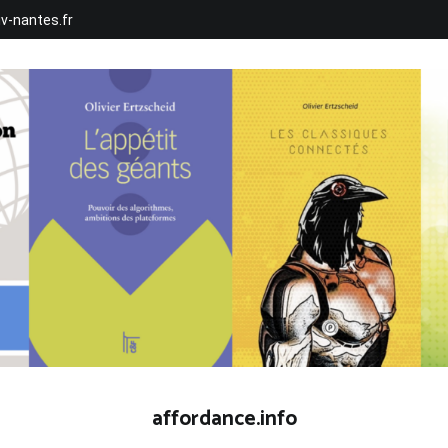
iv-nantes.fr
affordance.info