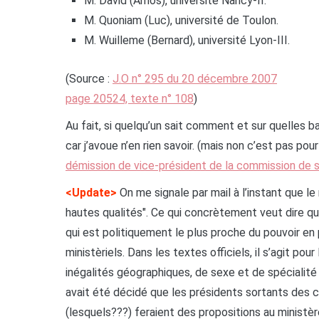
M. David (Amos), université Nancy-II.
M. Quoniam (Luc), université de Toulon.
M. Wuilleme (Bernard), université Lyon-III.
(Source :
J.O n° 295 du 20 décembre 2007
page 20524, texte n° 108
)
Au fait, si quelqu’un sait comment et sur quelles b
car j’avoue n’en rien savoir. (mais non c’est pas po
démission de vice-président de la commission de s
<Update>
On me signale par mail à l’instant que 
hautes qualités". Ce qui concrètement veut dire q
qui est politiquement le plus proche du pouvoir en 
ministèriels. Dans les textes officiels, il s’agit p
inégalités géographiques, de sexe et de spécialité d
avait été décidé que les présidents sortants des
(lesquels???) feraient des propositions au ministèr