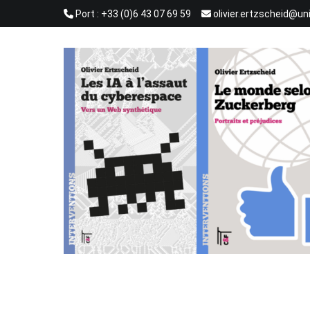
Aller
Port : +33 (0)6 43 07 69 59
olivier.ertzscheid@un
au
contenu