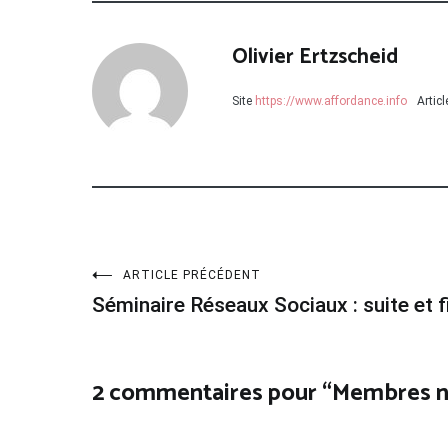
Olivier Ertzscheid
Site
https://www.affordance.info
Artic
Navigation
ARTICLE PRÉCÉDENT
Séminaire Réseaux Sociaux : suite et f
de
l’article
2 commentaires pour “
Membres n