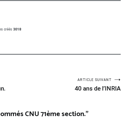
les créés
3018
ARTICLE SUIVANT
in.
40 ans de l’INRIA
ommés CNU 71ème section.
”