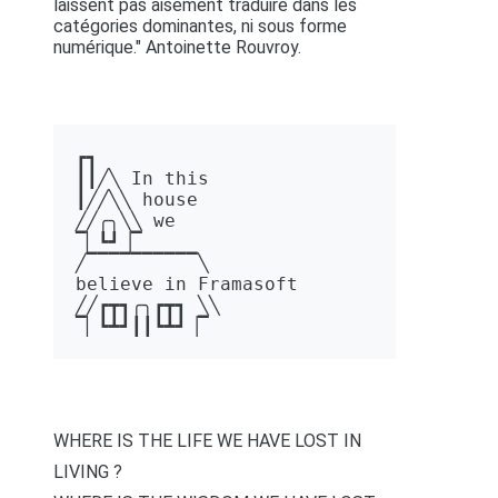
laissent pas aisément traduire dans les
catégories dominantes, ni sous forme
numérique." Antoinette Rouvroy.
┏┓ 

┃┃╱╲ In this 

┃╱╱╲╲ house 

╱╱╭╮╲╲ we 

▔▏┗┛▕▔  

╱▔▔▔▔▔▔▔▔▔▔╲ 

believe in Framasoft

╱╱┏┳┓╭╮┏┳┓ ╲╲ 

▔▏┗┻┛┃┃┗┻┛▕▔
WHERE IS THE LIFE WE HAVE LOST IN
LIVING ?