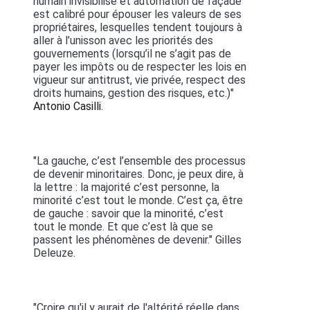
humain invisibilisé et automation de façade
est calibré pour épouser les valeurs de ses
propriétaires, lesquelles tendent toujours à
aller à l’unisson avec les priorités des
gouvernements (lorsqu’il ne s’agit pas de
payer les impôts ou de respecter les lois en
vigueur sur antitrust, vie privée, respect des
droits humains, gestion des risques, etc.)"
Antonio Casilli.
"La gauche, c’est l’ensemble des processus
de devenir minoritaires. Donc, je peux dire, à
la lettre : la majorité c’est personne, la
minorité c’est tout le monde. C’est ça, être
de gauche : savoir que la minorité, c’est
tout le monde. Et que c’est là que se
passent les phénomènes de devenir." Gilles
Deleuze.
"Croire qu'il y aurait de l'altérité réelle dans