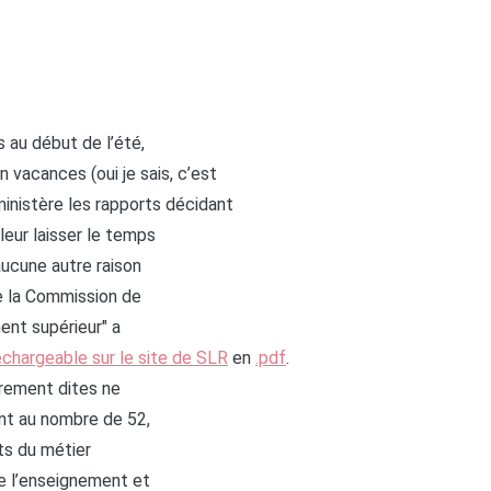
s au début de l’été,
 vacances (oui je sais, c’est
ministère les rapports décidant
leur laisser le temps
aucune autre raison
de la Commission de
ment supérieur" a
échargeable sur le site de SLR
en
.pdf
.
rement dites ne
nt au nombre de 52,
ts du métier
de l’enseignement et