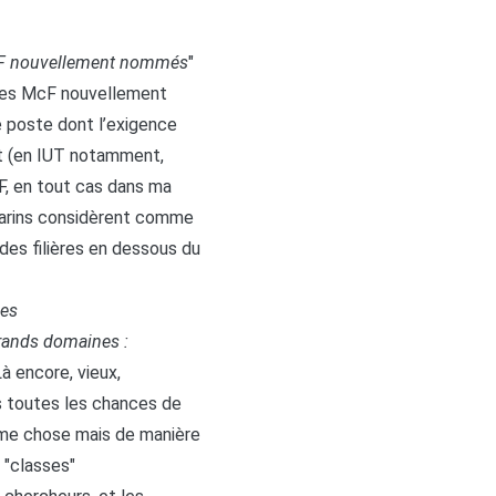
McF nouvellement nommés
"
 les McF nouvellement
e poste dont l’exigence
t (en IUT notamment,
cF, en tout cas dans ma
ndarins considèrent comme
es filières en dessous du
des
grands domaines :
Là encore, vieux,
is toutes les chances de
même chose mais de manière
s "classes"