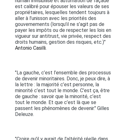
humain invisibilisé et automation de façade
est calibré pour épouser les valeurs de ses
propriétaires, lesquelles tendent toujours à
aller à l’unisson avec les priorités des
gouvernements (lorsqu’il ne s’agit pas de
payer les impôts ou de respecter les lois en
vigueur sur antitrust, vie privée, respect des
droits humains, gestion des risques, etc.)"
Antonio Casilli.
"La gauche, c’est l’ensemble des processus
de devenir minoritaires. Donc, je peux dire, à
la lettre : la majorité c’est personne, la
minorité c’est tout le monde. C’est ça, être
de gauche : savoir que la minorité, c’est
tout le monde. Et que c’est là que se
passent les phénomènes de devenir." Gilles
Deleuze.
"Croire qu'il y aurait de l'altérité réelle dans