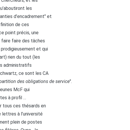
 chercheurs, et les
qu’aboutiront les
ranties d’encadrement" et
finition de ces
e point précis, une
faire faire des tâches
 prodigieusement et qui
rt) rien du tout (les
s administratifs
Schwartz, ce sont les CA
partition des obligations de service
".
s jeunes McF qui
es à profil …
er tous ces thésards en
lettres à l’université
ement plein de postes