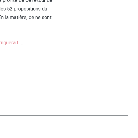
 profite de ce retour de
es 52 propositions du
n la matière, ce ne sont
ntriguerait
…