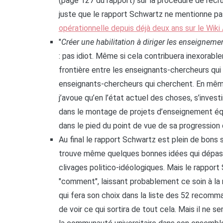
(page 127 du rapport) sur la procédure de recr
juste que le rapport Schwartz ne mentionne p
opérationnelle depuis déjà deux ans sur le Wiki
"
Créer une habilitation à diriger les enseignemen
: pas idiot. Même si cela contribuera inexorabl
frontière entre les enseignants-chercheurs qui
enseignants-chercheurs qui cherchent. En mêm
j’avoue qu’en l’état actuel des choses, s’invest
dans le montage de projets d’enseignement équi
dans le pied du point de vue de sa progression d
Au final le rapport Schwartz est plein de bons 
trouve même quelques bonnes idées qui dépass
clivages politico-idéologiques. Mais le rapport 
"comment", laissant probablement ce soin à la
qui fera son choix dans la liste des 52 recom
de voir ce qui sortira de tout cela. Mais il ne s