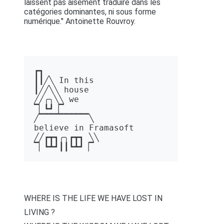
laissent pas aisément traduire dans les
catégories dominantes, ni sous forme
numérique." Antoinette Rouvroy.
┏┓ 

┃┃╱╲ In this 

┃╱╱╲╲ house 

╱╱╭╮╲╲ we 

▔▏┗┛▕▔  

╱▔▔▔▔▔▔▔▔▔▔╲ 

believe in Framasoft

╱╱┏┳┓╭╮┏┳┓ ╲╲ 

▔▏┗┻┛┃┃┗┻┛▕▔
WHERE IS THE LIFE WE HAVE LOST IN
LIVING ?