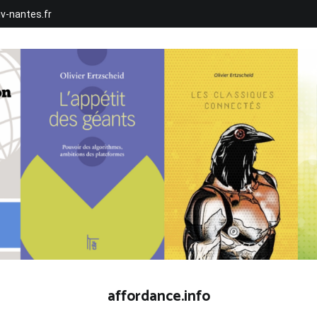
iv-nantes.fr
affordance.info