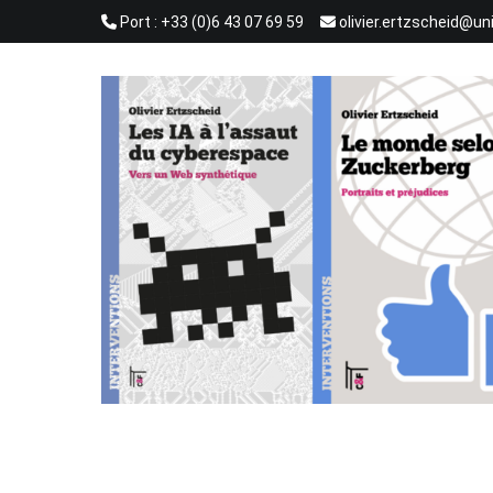
Aller
Port : +33 (0)6 43 07 69 59
olivier.ertzscheid@un
au
contenu