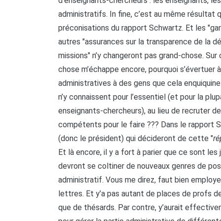
d’enseignants-chercheurs : les enseignants, les
administratifs. In fine, c’est au même résultat 
préconisations du rapport Schwartz. Et les "ga
autres "assurances sur la transparence de la dé
missions" n’y changeront pas grand-chose. Sur c
chose m’échappe encore, pourquoi s’évertuer à 
administratives à des gens que cela enquiquine
n’y connaissent pour l’essentiel (et pour la plupa
enseignants-chercheurs), au lieu de recruter de
compétents pour le faire ??? Dans le rapport 
(donc le président) qui décideront de cette "
ré
Et là encore, il y a fort à parier que ce sont le
devront se coltiner de nouveaux genres de post
administratif. Vous me direz, faut bien employ
lettres. Et y’a pas autant de places de profs de 
que de thésards. Par contre, y’aurait effectiv