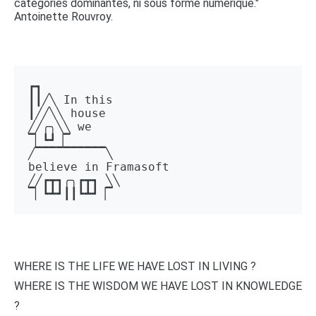
catégories dominantes, ni sous forme numérique."
Antoinette Rouvroy.
┏┓ 

┃┃╱╲ In this 

┃╱╱╲╲ house 

╱╱╭╮╲╲ we 

▔▏┗┛▕▔  

╱▔▔▔▔▔▔▔▔▔▔╲ 

believe in Framasoft

╱╱┏┳┓╭╮┏┳┓ ╲╲ 

▔▏┗┻┛┃┃┗┻┛▕▔
WHERE IS THE LIFE WE HAVE LOST IN LIVING ?
WHERE IS THE WISDOM WE HAVE LOST IN KNOWLEDGE
?