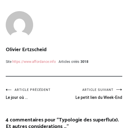
Olivier Ertzscheid
Site
https://www.affordance.info
Articles créés
3018
Navigation
ARTICLE PRÉCÉDENT
ARTICLE SUIVANT
Le jour où …
Le petit lien du Week-End
de
l’article
4 commentaires pour “
Typologie des superflu(x).
Et autres considerations …
”