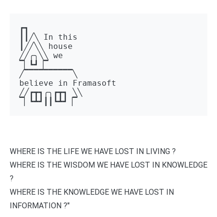
┏┓ 

┃┃╱╲ In this 

┃╱╱╲╲ house 

╱╱╭╮╲╲ we 

▔▏┗┛▕▔  

╱▔▔▔▔▔▔▔▔▔▔╲ 

believe in Framasoft

╱╱┏┳┓╭╮┏┳┓ ╲╲ 

▔▏┗┻┛┃┃┗┻┛▕▔
WHERE IS THE LIFE WE HAVE LOST IN LIVING ?
WHERE IS THE WISDOM WE HAVE LOST IN KNOWLEDGE
?
WHERE IS THE KNOWLEDGE WE HAVE LOST IN
INFORMATION ?"