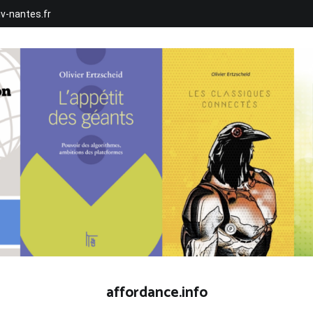
iv-nantes.fr
affordance.info