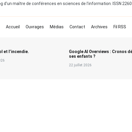
og d'un maître de conférences en sciences de l'information. ISSN 226
Accueil
Ouvrages
Médias
Contact
Archives
Fil RSS
l et l’incendie.
Google AI Overviews : Cronos d
ses enfants ?
2026
22 juillet 2026