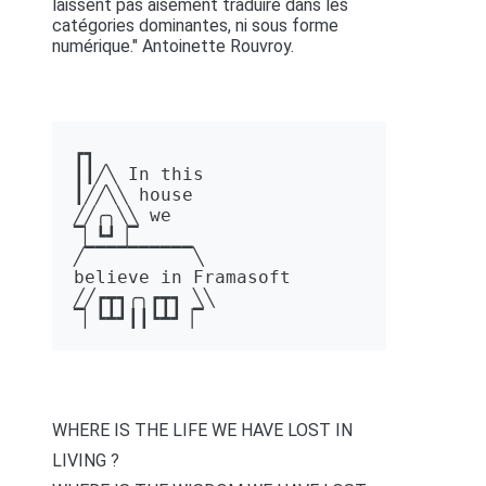
laissent pas aisément traduire dans les
catégories dominantes, ni sous forme
numérique." Antoinette Rouvroy.
┏┓ 

┃┃╱╲ In this 

┃╱╱╲╲ house 

╱╱╭╮╲╲ we 

▔▏┗┛▕▔  

╱▔▔▔▔▔▔▔▔▔▔╲ 

believe in Framasoft

╱╱┏┳┓╭╮┏┳┓ ╲╲ 

▔▏┗┻┛┃┃┗┻┛▕▔
WHERE IS THE LIFE WE HAVE LOST IN
LIVING ?