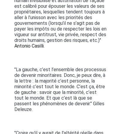
humain invisibilisé et automation de façade
est calibré pour épouser les valeurs de ses
propriétaires, lesquelles tendent toujours à
aller à l’unisson avec les priorités des
gouvernements (lorsqu’il ne s’agit pas de
payer les impôts ou de respecter les lois en
vigueur sur antitrust, vie privée, respect des
droits humains, gestion des risques, etc.)"
Antonio Casilli.
"La gauche, c’est l’ensemble des processus
de devenir minoritaires. Donc, je peux dire, à
la lettre : la majorité c’est personne, la
minorité c’est tout le monde. C’est ça, être
de gauche : savoir que la minorité, c’est
tout le monde. Et que c’est là que se
passent les phénomènes de devenir." Gilles
Deleuze.
"Croire qu'il y aurait de l'altérité réelle dans