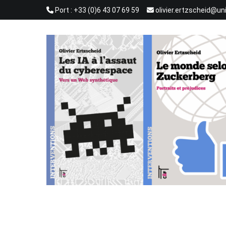
Aller
Port : +33 (0)6 43 07 69 59
olivier.ertzscheid@un
au
contenu