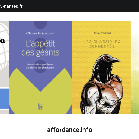
iv-nantes.fr
affordance.info