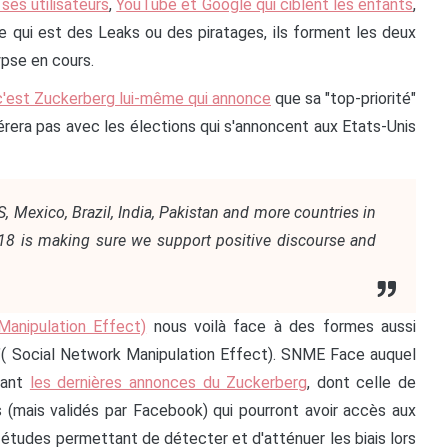
ses utilisateurs
,
YouTube et Google qui ciblent les enfants
,
 ce qui est des Leaks ou des piratages, ils forment les deux
ypse en cours.
c'est Zuckerberg lui-même qui annonce
que sa "top-priorité"
férera pas avec les élections qui s'annoncent aux Etats-Unis
…
, Mexico, Brazil, India, Pakistan and more countries in
2018 is making sure we support positive discourse and
anipulation Effect)
nous voilà face à des formes aussi
E"( Social Network Manipulation Effect). SNME Face auquel
vant
les dernières annonces du Zuckerberg
, dont celle de
 (mais validés par Facebook) qui pourront avoir accès aux
études permettant de détecter et d'atténuer les biais lors