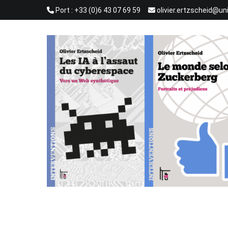
Aller
Port : +33 (0)6 43 07 69 59
olivier.ertzscheid@un
au
contenu