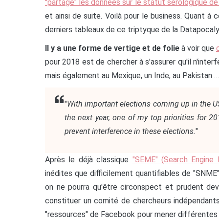
"partage" les données sur le statut sérologique de 
et ainsi de suite. Voilà pour le business. Quant à
derniers tableaux de ce triptyque de la Datapocal
Il y a une forme de vertige et de folie
à voir que
pour 2018 est de chercher à s'assurer qu'il n'inter
mais également au Mexique, un Inde, au Pakistan 
"
With important elections coming up in the US
the next year, one of my top priorities for 
prevent interference in these elections.
"
Après le déjà classique
"SEME" (Search Engine M
inédites que difficilement quantifiables de "SNM
on ne pourra qu'être circonspect et prudent de
constituer un comité de chercheurs indépendants
"ressources" de Facebook pour mener différentes 