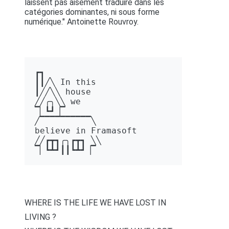
laissent pas aisément traduire dans les
catégories dominantes, ni sous forme
numérique." Antoinette Rouvroy.
┏┓ 

┃┃╱╲ In this 

┃╱╱╲╲ house 

╱╱╭╮╲╲ we 

▔▏┗┛▕▔  

╱▔▔▔▔▔▔▔▔▔▔╲ 

believe in Framasoft

╱╱┏┳┓╭╮┏┳┓ ╲╲ 

▔▏┗┻┛┃┃┗┻┛▕▔
WHERE IS THE LIFE WE HAVE LOST IN
LIVING ?