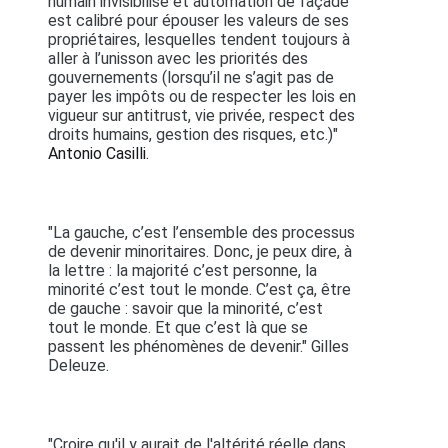
humain invisibilisé et automation de façade
est calibré pour épouser les valeurs de ses
propriétaires, lesquelles tendent toujours à
aller à l’unisson avec les priorités des
gouvernements (lorsqu’il ne s’agit pas de
payer les impôts ou de respecter les lois en
vigueur sur antitrust, vie privée, respect des
droits humains, gestion des risques, etc.)"
Antonio Casilli.
"La gauche, c’est l’ensemble des processus
de devenir minoritaires. Donc, je peux dire, à
la lettre : la majorité c’est personne, la
minorité c’est tout le monde. C’est ça, être
de gauche : savoir que la minorité, c’est
tout le monde. Et que c’est là que se
passent les phénomènes de devenir." Gilles
Deleuze.
"Croire qu'il y aurait de l'altérité réelle dans