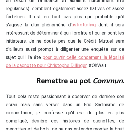
en raison de l'affluence et auraient nuitamment été
régularisés) semblent également assez hâtives et assez
farfelues. Il est en tout cas plus que probable qu'il
s'agisse là d'un phénomène d'
astroturfing
dont il sera
intéressant de déterminer à qui il profite et qui en sont les
initiateurs. Je ne doute pas que le Crédit Mutuel sera
d'ailleurs aussi prompt à diligenter une enquête sur ce
sujet qu'il l'a été
pour ouvrir celle concernant la légalité
de la cagnotte pour Christophe Dillinger
. #OhWait
Remettre au pot
Commun.
Tout cela reste passionnant à observer de derrière son
écran mais sans verser dans un Eric Sadinisme de
circonstance, je confesse qu'il est de plus en plus
compliqué, derrière ces histoires de cagnottes, de
menottes et de bots, de ne pas entendre monter le bruit