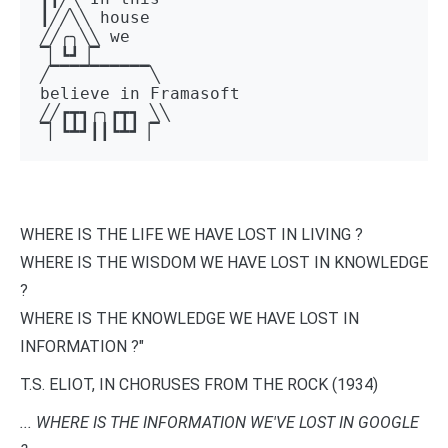
┃╱╱╲╲ house 

╱╱╭╮╲╲ we 

▔▏┗┛▕▔  

╱▔▔▔▔▔▔▔▔▔▔╲ 

believe in Framasoft

╱╱┏┳┓╭╮┏┳┓ ╲╲ 

▔▏┗┻┛┃┃┗┻┛▕▔
WHERE IS THE LIFE WE HAVE LOST IN LIVING ?
WHERE IS THE WISDOM WE HAVE LOST IN KNOWLEDGE
?
WHERE IS THE KNOWLEDGE WE HAVE LOST IN
INFORMATION ?"
T.S. ELIOT, IN CHORUSES FROM THE ROCK (1934)
... WHERE IS THE INFORMATION WE'VE LOST IN GOOGLE