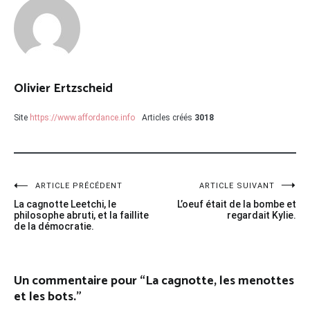
Olivier Ertzscheid
Site
https://www.affordance.info
Articles créés
3018
Navigation
ARTICLE PRÉCÉDENT
ARTICLE SUIVANT
La cagnotte Leetchi, le
L’oeuf était de la bombe et
de
philosophe abruti, et la faillite
regardait Kylie.
de la démocratie.
l’article
Un commentaire pour “
La cagnotte, les menottes
et les bots.
”